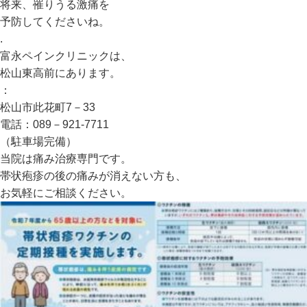
将来、罹りうる激痛を
予防してくださいね。
.
富永ペインクリニックは、
松山東高前にあります。
：
松山市此花町7－33
電話：089－921-7711
（駐車場完備）
当院は痛み治療専門です。
帯状疱疹の後の痛みが消えない方も、
お気軽にご相談ください。