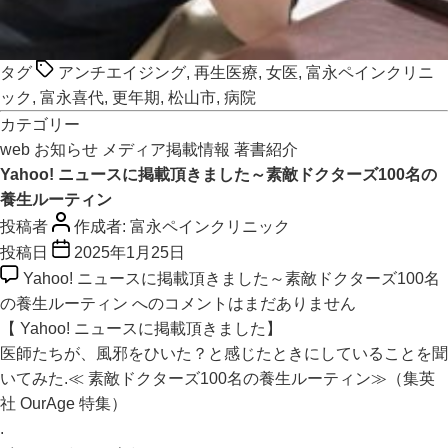
タグ
アンチエイジング
,
再生医療
,
女医
,
富永ペインクリニ
ック
,
富永喜代
,
更年期
,
松山市
,
病院
カテゴリー
web
お知らせ
メディア掲載情報
著書紹介
Yahoo! ニュースに掲載頂きました～素敵ドクターズ100名の
養生ルーティン
投稿者
作成者:
富永ペインクリニック
投稿日
2025年1月25日
Yahoo! ニュースに掲載頂きました～素敵ドクターズ100名
の養生ルーティン への
コメントはまだありません
【 Yahoo! ニュースに掲載頂きました】
医師たちが、風邪をひいた？と感じたときにしていることを聞
いてみた.≪ 素敵ドクターズ100名の養生ルーティン≫（集英
社 OurAge 特集）
.