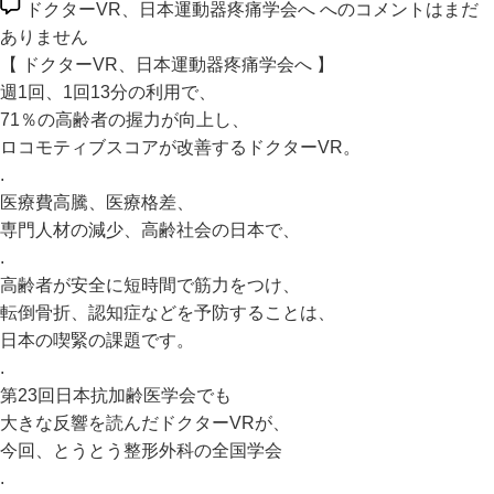
ドクターVR、日本運動器疼痛学会へ への
コメントはまだ
ありません
【 ドクターVR、
日本運動器疼痛学会
へ 】
週1回、1回13分の利用で、
71％の高齢者の握力が向上し、
ロコモティブスコアが改善するドクターVR。
.
医療費高騰、医療格差、
専門人材の減少、高齢社会の日本で、
.
高齢者が安全に短時間で筋力をつけ、
転倒骨折、認知症などを予防することは、
日本の喫緊の課題です。
.
第23回日本抗加齢医学会でも
大きな反響を読んだドクターVRが、
今回、とうとう整形外科の全国学会
.