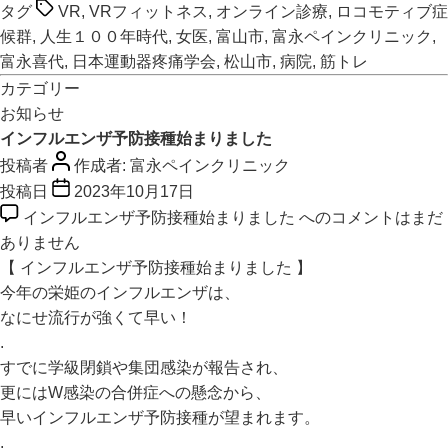
タグ
VR
,
VRフィットネス
,
オンライン診療
,
ロコモティブ症
候群
,
人生１００年時代
,
女医
,
富山市
,
富永ペインクリニック
,
富永喜代
,
日本運動器疼痛学会
,
松山市
,
病院
,
筋トレ
カテゴリー
お知らせ
インフルエンザ予防接種始まりました
投稿者
作成者:
富永ペインクリニック
投稿日
2023年10月17日
インフルエンザ予防接種始まりました への
コメントはまだ
ありません
【 インフルエンザ予防接種始まりました 】
今年の栄姫のインフルエンザは、
なにせ流行が強くて早い！
.
すでに学級閉鎖や集団感染が報告され、
更にはW感染の合併症への懸念から、
早いインフルエンザ予防接種が望まれます。
.