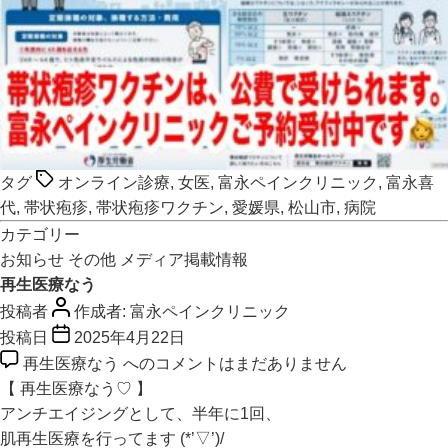
タグ
オンライン診療
,
女医
,
富永ペインクリニック
,
富永喜
代
,
帯状疱疹
,
帯状疱疹ワクチン
,
愛媛県
,
松山市
,
病院
カテゴリー
お知らせ
その他
メディア掲載情報
再生医療なう
投稿者
作成者:
富永ペインクリニック
投稿日
2025年4月22日
再生医療なう への
コメントはまだありません
【 再生医療なう♡ 】
アンチエイジングとして、半年に1回、
肌再生医療を行ってます (*’▽’)/