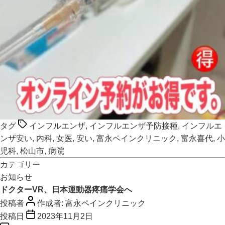
タグ
インフルエンザ
,
インフルエンザ予防接種
,
インフルエ
ンザ安い
,
内科
,
女医
,
安い
,
富永ペインクリニック
,
富永喜代
,
小
児科
,
松山市
,
病院
カテゴリー
お知らせ
ドクターVR、日本運動器疼痛学会へ
投稿者
作成者:
富永ペインクリニック
投稿日
2023年11月2日