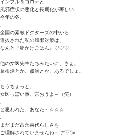
インフル＆コロナと
風邪症状の悪化と長期化が著しい
今年の冬。
.
全国の素敵ドクターズの中から
選抜された私の風邪対策は、
なんと『卵かけごはん』♡♡♡
.
他の女医先生たちみたいに、さぁ。
葛根湯とか、点滴とか、あるでしょ。
.
もうちょっと、
女医っぽい事、言おうよ～（笑）
.
と思われた、あなた～☆☆☆
.
まだまだ富永喜代らしさを
ご理解されていませんね～ (*’▽’)v