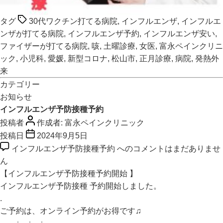
タグ
30代ワクチン打てる病院
,
インフルエンザ
,
インフルエ
ンザが打てる病院
,
インフルエンザ予約
,
インフルエンザ安い
,
ファイザーが打てる病院
,
咳
,
土曜診療
,
女医
,
富永ペインクリニ
ック
,
小児科
,
愛媛
,
新型コロナ
,
松山市
,
正月診療
,
病院
,
発熱外
来
カテゴリー
お知らせ
インフルエンザ予防接種予約
投稿者
作成者:
富永ペインクリニック
投稿日
2024年9月5日
インフルエンザ予防接種予約 への
コメントはまだありませ
ん
【インフルエンザ予防接種予約開始 】
インフルエンザ予防接種 予約開始しました。
.
ご予約は、オンライン予約がお得です♫