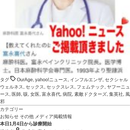
タグ
OurAge
,
yahoo!ニュース
,
インフルエンザ
,
セクシャル
ウェルネス
,
セックス
,
セックスレス
,
フェムテック
,
ヤフーニュ
ース
,
医師
,
咳
,
女医
,
富永喜代
,
病院
,
素敵ドクターズ
,
集英社
,
風
邪
カテゴリー
お知らせ
その他
メディア掲載情報
本日1月4日から診療開始