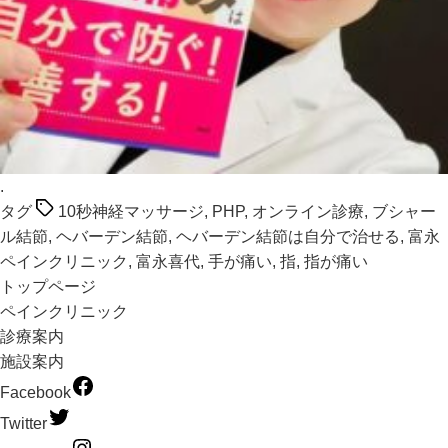
.
タグ
10秒神経マッサージ
,
PHP
,
オンライン診療
,
ブシャー
ル結節
,
ヘバーデン結節
,
ヘバーデン結節は自分で治せる
,
富永
ペインクリニック
,
富永喜代
,
手が痛い
,
指
,
指が痛い
トップページ
ペインクリニック
診療案内
施設案内
Facebook
Twitter