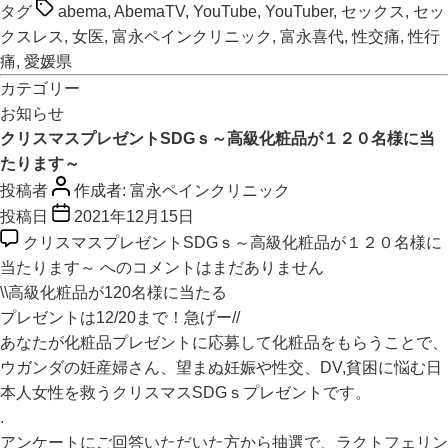
タグ
abema
,
AbemaTV
,
YouTube
,
YouTuber
,
セックス
,
セッ
クスレス
,
女医
,
富永ペインクリニック
,
富永喜代
,
性交痛
,
性行
痛
,
愛媛県
カテゴリー
お知らせ
クリスマスプレゼントSDGｓ～高級化粧品が１２０名様に当
たります～
投稿者
作成者:
富永ペインクリニック
投稿日
2021年12月15日
クリスマスプレゼントSDGｓ～高級化粧品が１２０名様に
当たります～ への
コメントはまだありません
\\高級化粧品が120名様に当たる
プレゼントは12/20まで！急げー//
あなたが化粧品プレゼントに応募して化粧品をもらうことで、
ウガンダの妊産婦さん、望まぬ妊娠や性交、DV,貧困に悩む日
本人女性を救うクリスマスSDGｓプレゼントです。
.
アンケートにご回答いただいた方から抽選で、ラクトフェリン