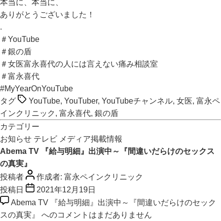
本当に、本当に、
ありがとうございました！
.
＃YouTube
＃銀の盾
＃女医富永喜代の人には言えない痛み相談室
＃富永喜代
#MyYearOnYouTube
タグ
YouTube
,
YouTuber
,
YouTubeチャンネル
,
女医
,
富永ペ
インクリニック
,
富永喜代
,
銀の盾
カテゴリー
お知らせ
テレビ
メディア掲載情報
Abema TV 『給与明細』出演中～『間違いだらけのセックス
の真実』
投稿者
作成者:
富永ペインクリニック
投稿日
2021年12月19日
Abema TV 『給与明細』出演中～『間違いだらけのセック
スの真実』 への
コメントはまだありません