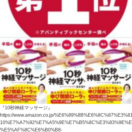
『10秒神経マッサージ』
https://www.amazon.co.jp/%E6%89%8B%E6%8C%8
10%E7%A7%92%E7%A5%9E%E7%B5%8C%E3%83%9E%E
%E5%AF%8C%E6%B0%B8-