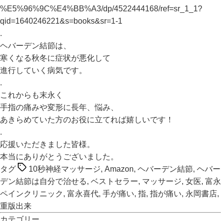
%E5%96%9C%E4%BB%A3/dp/4522444168/ref=sr_1_1?
qid=1640246221&s=books&sr=1-1
.
ヘバーデン結節は、
寒くなる秋冬に症状が悪化して
進行していく病気です。
.
これからも末永く
手指の痛みや変形に長年、悩み、
あきらめていた方のお役に立てれば嬉しいです！
.
応援いただきました皆様。
本当にありがとうございました。
タグ
10秒神経マッサージ
,
Amazon
,
ヘバーデン結節
,
ヘバー
デン結節は自分で治せる
,
ベストセラー
,
マッサージ
,
女医
,
富永
ペインクリニック
,
富永喜代
,
手が痛い
,
指
,
指が痛い
,
永岡書店
,
重版出来
カテゴリー