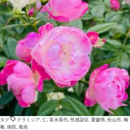
タグ
クラミジア
,
仁
,
富永喜代
,
性感染症
,
愛媛県
,
松山市
,
梅
毒
,
病院
,
風俗