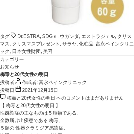
タグ
Dr.ESTRA
,
SDGｓ
,
ウガンダ
,
エストラジェル
,
クリス
マス
,
クリスマスプレゼント
,
サラヤ
,
化粧品
,
富永ペインクリニ
ック
,
日本女性財団
,
美容
カテゴリー
お知らせ
梅毒と20代女性の明日
投稿者
作成者:
富永ペインクリニック
投稿日
2021年12月15日
梅毒と20代女性の明日 への
コメントはまだありません
【 梅毒と20代女性の明日 】
性感染症の主なものは５種類である。
全数届け出疾患である 梅毒、
５類の 性器クラミジア感染症、