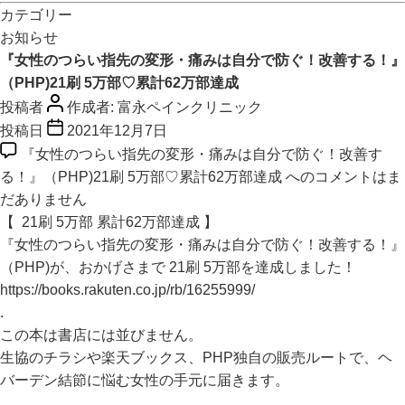
カテゴリー
お知らせ
『女性のつらい指先の変形・痛みは自分で防ぐ！改善する！』
（PHP)21刷 5万部♡累計62万部達成
投稿者
作成者:
富永ペインクリニック
投稿日
2021年12月7日
『女性のつらい指先の変形・痛みは自分で防ぐ！改善す
る！』（PHP)21刷 5万部♡累計62万部達成 への
コメントはま
だありません
【 21刷 5万部 累計62万部達成 】
『女性のつらい指先の変形・痛みは自分で防ぐ！改善する！』
（PHP)が、おかげさまで 21刷 5万部を達成しました！
https://books.rakuten.co.jp/rb/16255999/
.
この本は書店には並びません。
生協のチラシや楽天ブックス、PHP独自の販売ルートで、ヘ
バーデン結節に悩む女性の手元に届きます。
.