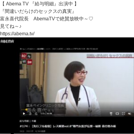
【 Abema TV 『給与明細』出演中 】
『間違いだらけのセックスの真実』
富永喜代院長 AbemaTVで絶賛放映中～♡
見てね～♪
https://abema.tv/