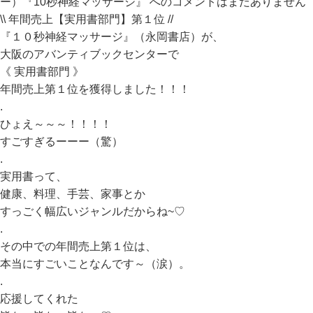
ー）『10秒神経マッサージ』 への
コメントはまだありません
\\ 年間売上【実用書部門】第１位 //
『１０秒神経マッサージ』（永岡書店）が、
大阪のアバンティブックセンターで
《 実用書部門 》
年間売上第１位を獲得しました！！！
.
ひょえ～～～！！！！
すごすぎるーーー（驚）
.
実用書って、
健康、料理、手芸、家事とか
すっごく幅広いジャンルだからね~♡
.
その中での年間売上第１位は、
本当にすごいことなんです～（涙）。
.
応援してくれた