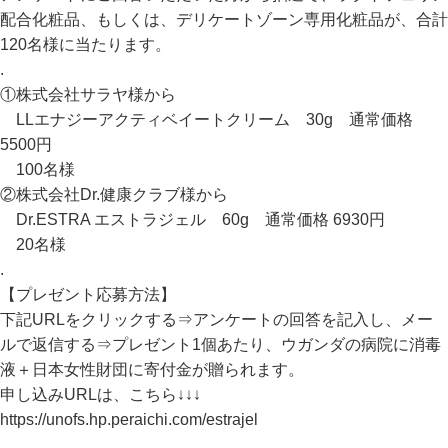
配合化粧品、もしくは、デリケートゾーン専用化粧品が、合計
120名様に当たります。
.
①株式会社サラヤ様から
LLエナジーアクティベイートクリーム 30g 通常価格
5500円
100名様
②株式会社Dr.健康クラブ様から
Dr.ESTRA エストラジェル 60g 通常価格 6930円
20名様
.
【プレゼント応募方法】
下記URLをクリックする⇒アンケートの回答を記入し、メー
ルで返信する⇒プレゼント1個あたり、ウガンダの病院に消毒
液＋日本女性財団に寄付金が贈られます。
申し込みURLは、こちら↓↓↓
https://unofs.hp.peraichi.com/estrajel
.