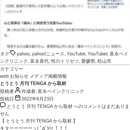
タグ
yahoo
,
yahoo!ニュース
,
YouTube
,
YouTuber
,
富永ペイ
ンクリニック
,
富永喜代
,
性のトリセツ
,
愛媛県
,
松山市
カテゴリー
web
お知らせ
メディア掲載情報
とうとう 月刊 TENGA から取材
投稿者
作成者:
富永ペインクリニック
投稿日
2022年6月23日
とうとう 月刊 TENGA から取材 への
コメントはまだありま
せん
【 とうとう 月刊 TENGA から取材 】
キターーーーーッ( ﾟдﾟ)ﾊｯ ！！！