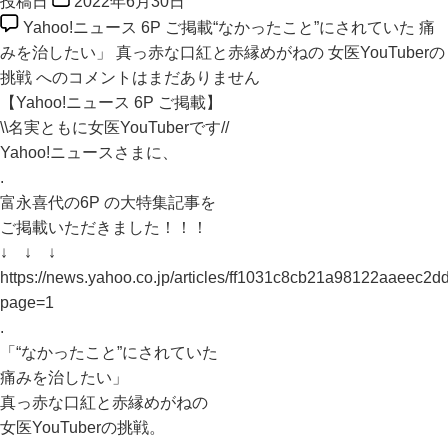
投稿日
2022年6月30日
Yahoo!ニュース 6P ご掲載“なかったこと”にされていた 痛
みを治したい」 真っ赤な口紅と赤縁めがねの 女医YouTuberの
挑戦 への
コメントはまだありません
【Yahoo!ニュース 6P ご掲載】
\\名実ともに女医YouTuberです//
Yahoo!ニュースさまに、
.
富永喜代の6P の大特集記事を
ご掲載いただきました！！！
↓ ↓ ↓
https://news.yahoo.co.jp/articles/ff1031c8cb21a98122aaeec2d
page=1
.
「“なかったこと”にされていた
痛みを治したい」
真っ赤な口紅と赤縁めがねの
女医YouTuberの挑戦。