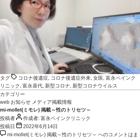
タグ
コロナ後遺症
,
コロナ後遺症外来
,
女医
,
富永ペインク
リニック
,
富永喜代
,
新型コロナ
,
新型コロナウイルス
カテゴリー
web
お知らせ
メディア掲載情報
mi-mollet(ミモレ) 掲載～性のトリセツ～
投稿者
作成者:
富永ペインクリニック
投稿日
2022年6月14日
mi-mollet(ミモレ) 掲載～性のトリセツ～ への
コメントはま