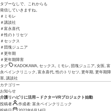
タブーなしで、これからも
発信していきますね。
＃ミモレ
＃講談社
＃富永喜代
＃性のトリセツ
＃セックス
＃団塊ジュニア
＃更年期
＃更年期障害
タグ
KADOKAWA
,
セックス
,
ミモレ
,
団塊ジュニア
,
女医
,
富
永ペインクリニック
,
富永喜代
,
性のトリセツ
,
更年期
,
更年期障
害
,
講談社
カテゴリー
お知らせ
介護リハビリに活用～ドクターVRプロジェクト始動
投稿者
作成者:
富永ペインクリニック
投稿日
2022年6月14日