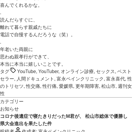
喜んでくれるかな。
.
読んだらすぐに、
離れて暮らす親戚たちに
電話で自慢するんだろうな（笑）。
.
年老いた両親に
思わぬ親孝行ができて、
本当に本当に嬉しいことです。
タグ
YouTube
,
YouTuber
,
オンライン診療
,
セックス
,
ベスト
セラー
,
人間ドキュメント
,
富永ペインクリニック
,
富永喜代
,
性
のトリセツ
,
性交痛
,
性行痛
,
愛媛県
,
更年期障害
,
松山市
,
週刊女
性
カテゴリー
お知らせ
コロナ後遺症で寝たきりだったM君が、 松山市総体で優勝し
県大会進出を果たした件
投稿者
作成者:
富永ペインクリニック