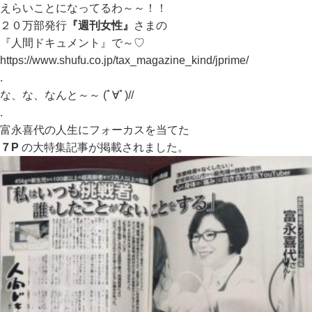
えらいことになってるわ～～！！
２０万部発行
『週刊女性』
さまの
『人間ドキュメント』で～♡
https://www.shufu.co.jp/tax_magazine_kind/jprime/
.
な、な、なんと～～ (ﾟ∀ﾟ)//
.
富永喜代の人生にフォーカスを当てた
７P
の大特集記事が掲載されました。