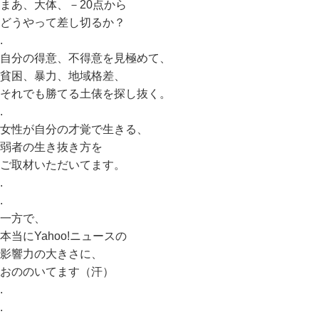
まあ、大体、－20点から
どうやって差し切るか？
.
自分の得意、不得意を見極めて、
貧困、暴力、地域格差、
それでも勝てる土俵を探し抜く。
.
女性が自分の才覚で生きる、
弱者の生き抜き方を
ご取材いただいてます。
.
.
一方で、
本当にYahoo!ニュースの
影響力の大きさに、
おののいてます（汗）
.
.