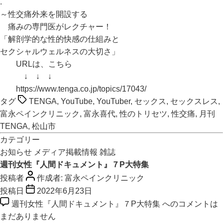
.
～性交痛外来を開設する
痛みの専門医がレクチャー！
「解剖学的な性的快感の仕組みと
セクシャルウェルネスの大切さ」
URLは、こちら
↓ ↓ ↓
https://www.tenga.co.jp/topics/17043/
タグ
TENGA
,
YouTube
,
YouTuber
,
セックス
,
セックスレス
,
富永ペインクリニック
,
富永喜代
,
性のトリセツ
,
性交痛
,
月刊
TENGA
,
松山市
カテゴリー
お知らせ
メディア掲載情報
雑誌
週刊女性『人間ドキュメント』７P大特集
投稿者
作成者:
富永ペインクリニック
投稿日
2022年6月23日
週刊女性『人間ドキュメント』７P大特集 への
コメントは
まだありません