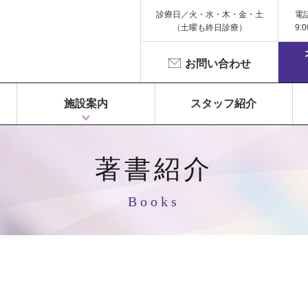
診療日／火・水・木・金・土
電
（土曜も終日診療）
9:
お問い合わせ
施設案内
スタッフ紹介
1F 富永ペインクリニック
2F 鍼灸院 Libra（リベラ）
3F Dr.Gym（メディカルフィットネス）
著書紹介
Books