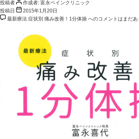
投稿者
作成者:
富永ペインクリニック
投稿日
2015年1月20日
最新療法 症状別 痛み改善！1分体操 への
コメントはまだあ