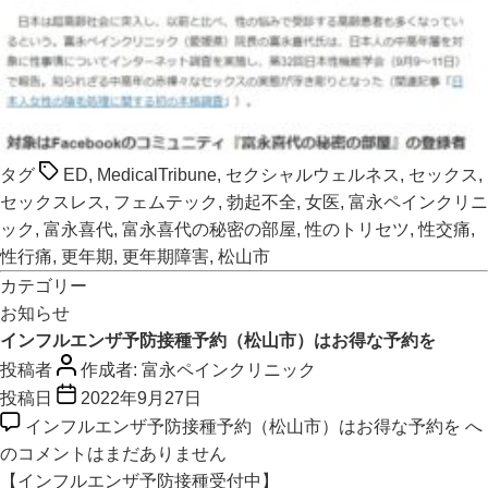
タグ
ED
,
MedicalTribune
,
セクシャルウェルネス
,
セックス
,
セックスレス
,
フェムテック
,
勃起不全
,
女医
,
富永ペインクリニ
ック
,
富永喜代
,
富永喜代の秘密の部屋
,
性のトリセツ
,
性交痛
,
性行痛
,
更年期
,
更年期障害
,
松山市
カテゴリー
お知らせ
インフルエンザ予防接種予約（松山市）はお得な予約を
投稿者
作成者:
富永ペインクリニック
投稿日
2022年9月27日
インフルエンザ予防接種予約（松山市）はお得な予約を へ
の
コメントはまだありません
【インフルエンザ予防接種受付中】