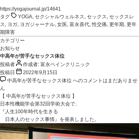
https://yogajournal.jp/14641
タグ
YOGA
,
セクシャルウェルネス
,
セックス
,
セックスレ
ス
,
ヨガ
,
ヨガジャーナル
,
女医
,
富永喜代
,
性交痛
,
更年期
,
更年
期障害
カテゴリー
お知らせ
中高年が苦手なセックス体位
投稿者
作成者:
富永ペインクリニック
投稿日
2022年9月15日
中高年が苦手なセックス体位 への
コメントはまだありませ
ん
【 中高年が苦手なセックス体位 】
日本性機能学会第32回学術大会で、
『人生100年時代を生きる
日本人のセックス事情』を発表しました。