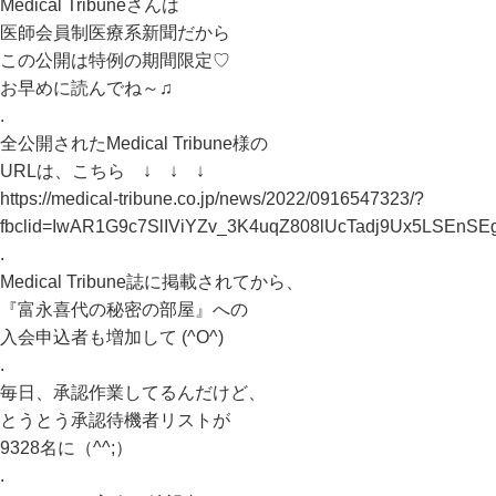
Medical Tribuneさんは
医師会員制医療系新聞だから
この公開は特例の期間限定♡
お早めに読んでね～♫
.
全公開されたMedical Tribune様の
URLは、こちら ↓ ↓ ↓
https://medical-tribune.co.jp/news/2022/0916547323/?
fbclid=IwAR1G9c7SlIViYZv_3K4uqZ808lUcTadj9Ux5LSEnS
.
Medical Tribune誌に掲載されてから、
『富永喜代の秘密の部屋』への
入会申込者も増加して (^O^)
.
毎日、承認作業してるんだけど、
とうとう承認待機者リストが
9328名に（^^;）
.