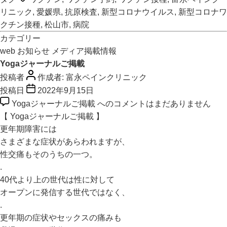
リニック
,
愛媛県
,
抗原検査
,
新型コロナウイルス
,
新型コロナワ
クチン接種
,
松山市
,
病院
カテゴリー
web
お知らせ
メディア掲載情報
Yogaジャーナルご掲載
投稿者
作成者:
富永ペインクリニック
投稿日
2022年9月15日
Yogaジャーナルご掲載 への
コメントはまだありません
【 Yogaジャーナルご掲載 】
更年期障害には
さまざまな症状があらわれますが、
性交痛もそのうちの一つ。
.
40代より上の世代は性に対して
オープンに発信する世代ではなく、
.
更年期の症状やセックスの痛みも