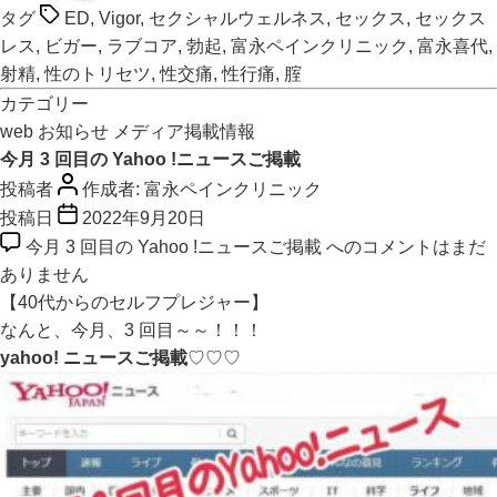
タグ
ED
,
Vigor
,
セクシャルウェルネス
,
セックス
,
セックス
レス
,
ビガー
,
ラブコア
,
勃起
,
富永ペインクリニック
,
富永喜代
,
射精
,
性のトリセツ
,
性交痛
,
性行痛
,
腟
カテゴリー
web
お知らせ
メディア掲載情報
今月 3 回目の Yahoo !ニュースご掲載
投稿者
作成者:
富永ペインクリニック
投稿日
2022年9月20日
今月 3 回目の Yahoo !ニュースご掲載 への
コメントはまだ
ありません
【40代からのセルフプレジャー】
なんと、今月、3 回目～～！！！
yahoo! ニュースご掲載
♡♡♡