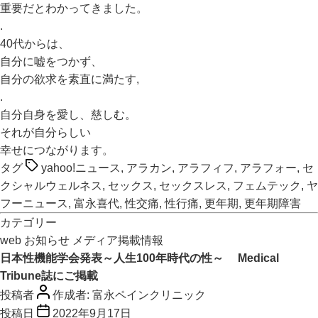
重要だとわかってきました。
.
40代からは、
自分に嘘をつかず、
自分の欲求を素直に満たす,
.
自分自身を愛し、慈しむ。
それが自分らしい
幸せにつながります。
タグ
yahoo!ニュース
,
アラカン
,
アラフィフ
,
アラフォー
,
セ
クシャルウェルネス
,
セックス
,
セックスレス
,
フェムテック
,
ヤ
フーニュース
,
富永喜代
,
性交痛
,
性行痛
,
更年期
,
更年期障害
カテゴリー
web
お知らせ
メディア掲載情報
日本性機能学会発表～人生100年時代の性～ Medical
Tribune誌にご掲載
投稿者
作成者:
富永ペインクリニック
投稿日
2022年9月17日