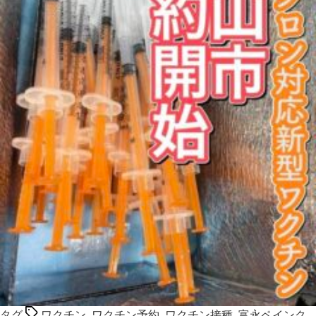
タグ
ワクチン
,
ワクチン予約
,
ワクチン接種
,
富永ペインク