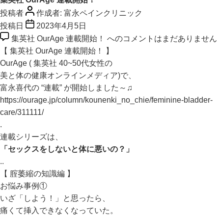
投稿者
作成者:
富永ペインクリニック
投稿日
2023年4月5日
集英社 OurAge 連載開始！ への
コメントはまだありません
【 集英社 OurAge 連載開始！ 】
OurAge ( 集英社 40~50代女性の
美と体の健康オンラインメディア)で、
富永喜代の “連載” が開始しました～♫
https://ourage.jp/column/kounenki_no_chie/feminine-bladder-
care/311111/
.
連載シリーズは、
「セックスをしないと体に悪いの？」
..
【 腟萎縮の知識編 】
お悩み事例①
いざ「しよう！」と思ったら、
痛くて挿入できなくなっていた。