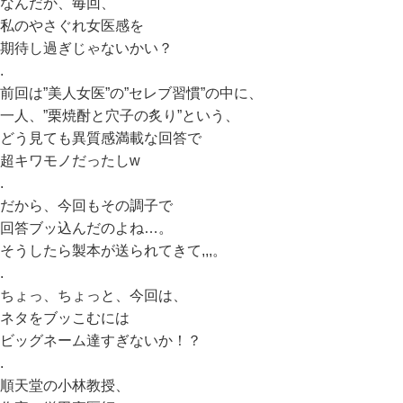
なんだか、毎回、
私のやさぐれ女医感を
期待し過ぎじゃないかい？
.
前回は”美人女医”の”セレブ習慣”の中に、
一人、”栗焼酎と穴子の炙り”という、
どう見ても異質感満載な回答で
超キワモノだったしw
.
だから、今回もその調子で
回答ブッ込んだのよね…。
そうしたら製本が送られてきて,,,。
.
ちょっ、ちょっと、今回は、
ネタをブッこむには
ビッグネーム達すぎないか！？
.
順天堂の小林教授、