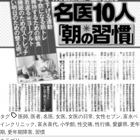
タグ
医師
,
医者
,
名医
,
女医
,
女医の日常
,
女性セブン
,
富永ペ
インクリニック
,
富永喜代
,
小学館
,
性交痛
,
性行痛
,
愛媛県
,
更年
期
,
更年期障害
,
習慣