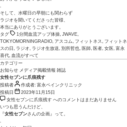
.
そして、水曜日の早朝にも関わらず
ラジオを聞いてくださった皆様、
本当にありがとうございます。
タグ
1分間血流アップ体操
,
JWAVE
,
TOKYOMORNINGRADIO
,
アスコム
,
フィットネス
,
フィットネ
スの日
,
ラジオ
,
ラジオ生放送
,
別所哲也
,
医師
,
医者
,
女医
,
富永
喜代
,
血流がすべて
カテゴリー
お知らせ
メディア掲載情報
雑誌
女性セブンに爪痕残す
投稿者
作成者:
富永ペインクリニック
投稿日
2023年11月15日
女性セブンに爪痕残す への
コメントはまだありません
いつも思うんだけど、
『
女性セブン
さんの企画』って。
.