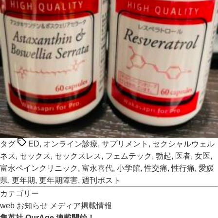
タグ
ED
,
オンライン診療
,
サプリメント
,
セクシャルウェル
ネス
,
セックス
,
セックスレス
,
フェムテック
,
勃起
,
医者
,
女医
,
富永ペインクリニック
,
富永喜代
,
小学館
,
性交痛
,
性行痛
,
愛媛
県
,
更年期
,
更年期障害
,
週刊ポスト
カテゴリー
web
お知らせ
メディア掲載情報
集英社 OurAge 連載開始！