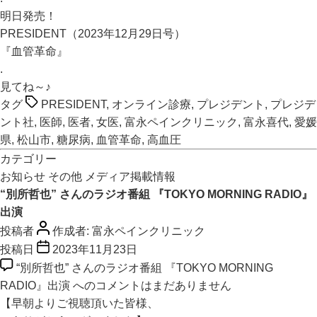
明日発売！
PRESIDENT（2023年12月29日号）
『血管革命』
.
見てね～♪
タグ
PRESIDENT
,
オンライン診療
,
プレジデント
,
プレジデ
ント社
,
医師
,
医者
,
女医
,
富永ペインクリニック
,
富永喜代
,
愛媛
県
,
松山市
,
糖尿病
,
血管革命
,
高血圧
カテゴリー
お知らせ
その他
メディア掲載情報
“別所哲也” さんのラジオ番組 『TOKYO MORNING RADIO』
出演
投稿者
作成者:
富永ペインクリニック
投稿日
2023年11月23日
“別所哲也” さんのラジオ番組 『TOKYO MORNING
RADIO』出演 への
コメントはまだありません
【早朝よりご視聴頂いた皆様、