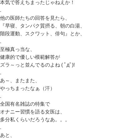
本気で答えちまったじゃねえか！
.
他の医師たちの回答を見たら、
『早寝、タンパク質摂る、朝の白湯、
階段運動、スクワット、俳句』とか、
.
至極真っ当な、
健康的で優しい模範解答が
ズラ～っと並んでるのよね ( ﾟдﾟ)!
.
あ～、またまた、
やっちまったなぁ（汗）
.
全国有名雑誌の特集で
オナニー習慣を語る女医は、
多分私くらいだろうなあ。。。
.
あと、