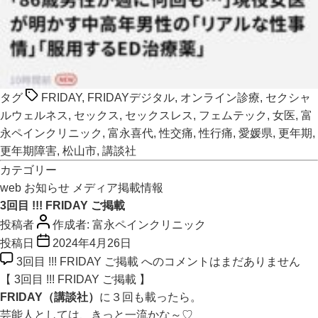
タグ
FRIDAY
,
FRIDAYデジタル
,
オンライン診療
,
セクシャ
ルウェルネス
,
セックス
,
セックスレス
,
フェムテック
,
女医
,
富
永ペインクリニック
,
富永喜代
,
性交痛
,
性行痛
,
愛媛県
,
更年期
,
更年期障害
,
松山市
,
講談社
カテゴリー
web
お知らせ
メディア掲載情報
3回目 !!! FRIDAY ご掲載
投稿者
作成者:
富永ペインクリニック
投稿日
2024年4月26日
3回目 !!! FRIDAY ご掲載 への
コメントはまだありません
【 3回目 !!! FRIDAY ご掲載 】
FRIDAY（講談社）
に３回も載ったら。
芸能人としては、きっと一流かな～♡