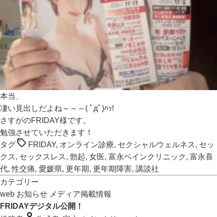
本当、
凄い見出しだよね～～～( ﾟдﾟ)ﾊｯ!
さすがのFRIDAY様です。
勉強させていただきます！
タグ
FRIDAY
,
オンライン診療
,
セクシャルウェルネス
,
セッ
クス
,
セックスレス
,
勃起
,
女医
,
富永ペインクリニック
,
富永喜
代
,
性交痛
,
愛媛県
,
更年期
,
更年期障害
,
講談社
カテゴリー
web
お知らせ
メディア掲載情報
FRIDAYデジタル公開！