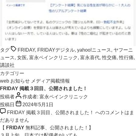
タグ
FRIDAY
,
FRIDAYデジタル
,
yahoo!ニュース
,
ヤフーニ
ュース
,
女医
,
富永ペインクリニック
,
富永喜代
,
性交痛
,
性行痛
,
講談社
カテゴリー
web
お知らせ
メディア掲載情報
FRIDAY 掲載３回目、公開されました！
投稿者
作成者:
富永ペインクリニック
投稿日
2024年5月1日
FRIDAY 掲載３回目、公開されました！ への
コメントはま
だありません
【
FRIDAY
無料記事、公開されました！】
３月上旬、日本では配偶者がいても