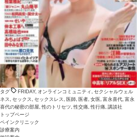
タグ
FRIDAY
,
オンラインコミュニティ
,
セクシャルウェル
ネス
,
セックス
,
セックスレス
,
医師
,
医者
,
女医
,
富永喜代
,
富永
喜代の秘密の部屋
,
性のトリセツ
,
性交痛
,
性行痛
,
講談社
トップページ
ペインクリニック
診療案内