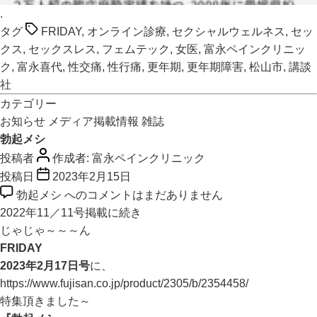
.
タグ
FRIDAY
,
オンライン診療
,
セクシャルウェルネス
,
セッ
クス
,
セックスレス
,
フェムテック
,
女医
,
富永ペインクリニッ
ク
,
富永喜代
,
性交痛
,
性行痛
,
更年期
,
更年期障害
,
松山市
,
講談
社
カテゴリー
お知らせ
メディア掲載情報
雑誌
勃起メシ
投稿者
作成者:
富永ペインクリニック
投稿日
2023年2月15日
勃起メシ への
コメントはまだありません
2022年11／11号掲載に続き
じゃじゃ～～～ん
FRIDAY
2023年2月17日号
に、
https://www.fujisan.co.jp/product/2305/b/2354458/
特集頂きました～