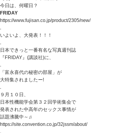
今日は、何曜日？
FRIDAY
https://www.fujisan.co.jp/product/2305/new/
.
いよいよ、大発表！！！
.
日本できっと一番有名な写真週刊誌
『FRIDAY』(講談社)に、
.
「富永喜代の秘密の部屋」が
大特集されましたー!
.
９月１０日、
日本性機能学会第３２回学術集会で
発表された中高年のセックス事情が
話題沸騰中～♫
https://site.convention.co.jp/32jssm/about/
.