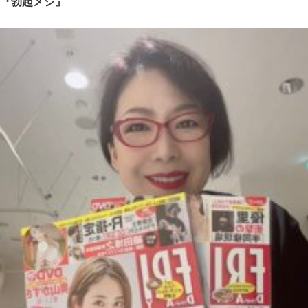
『勃起メシ』