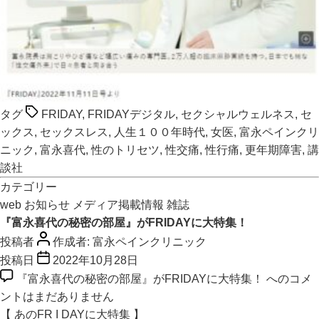
タグ
FRIDAY
,
FRIDAYデジタル
,
セクシャルウェルネス
,
セ
ックス
,
セックスレス
,
人生１００年時代
,
女医
,
富永ペインクリ
ニック
,
富永喜代
,
性のトリセツ
,
性交痛
,
性行痛
,
更年期障害
,
講
談社
カテゴリー
web
お知らせ
メディア掲載情報
雑誌
『富永喜代の秘密の部屋』がFRIDAYに大特集！
投稿者
作成者:
富永ペインクリニック
投稿日
2022年10月28日
『富永喜代の秘密の部屋』がFRIDAYに大特集！ への
コメ
ントはまだありません
【 あのFR I DAYに大特集 】