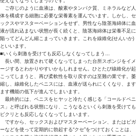
使えなくなってしまうのです。
ご存じのように血液は、酸素やタンパク質、ミネラルなど人
体を構成する細胞に必要な栄養素を運んでいます。しかし、セ
ックスやマスターベーションをせず、男性なら陰茎海綿体に血
液が流れ込まない状態が長く続くと、陰茎海綿体は栄養不足に
陥ってどんどん縮こまっていきます。これを線維化(せんいか)
といいます。
■いくら刺激を受けても反応しなくなってしまう…
長い間、放置されて硬くなってしまった台所スポンジをイメ
ージするとわかりやすいかもしれません。ひとたび線維化が起
こってしまうと、再び柔軟性を取り戻すのは至難の業です。萎
縮し、線維化したペニスには、血液が送られにくくなり、ます
ます機能の低下が進んでしまいます。
最終的には、ペニスをヒヤッと冷たく感じる「コールドペニ
ス」と呼ばれる状態になり、こうなるといくら刺激を受けても
ピクリとも反応しなくなってしまいます。
ですから、セックスおよびマスターベーション、またはビガ
ーなどを使って定期的に勃起する“クセ”をつけておくことは、