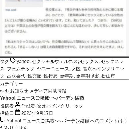
タグ
yahoo
,
セクシャルウェルネス
,
セックス
,
セックスレ
ス
,
フェムテック
,
ヤフーニュース
,
女医
,
富永ペインクリニッ
ク
,
富永喜代
,
性交痛
,
性行痛
,
更年期
,
更年期障害
,
松山市
カテゴリー
web
お知らせ
メディア掲載情報
Yahoo! ニュースご掲載~へバーデン結節
投稿者
作成者:
富永ペインクリニック
投稿日
2023年9月17日
Yahoo! ニュースご掲載~へバーデン結節 への
コメントはま
だありません