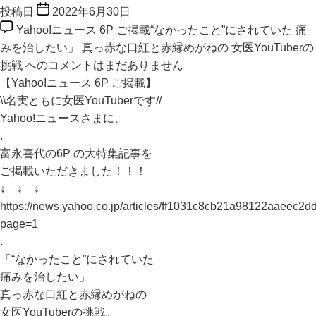
投稿日
2022年6月30日
Yahoo!ニュース 6P ご掲載“なかったこと”にされていた 痛
みを治したい」 真っ赤な口紅と赤縁めがねの 女医YouTuberの
挑戦 への
コメントはまだありません
【Yahoo!ニュース 6P ご掲載】
\\名実ともに女医YouTuberです//
Yahoo!ニュースさまに、
.
富永喜代の6P の大特集記事を
ご掲載いただきました！！！
↓ ↓ ↓
https://news.yahoo.co.jp/articles/ff1031c8cb21a98122aaeec2d
page=1
.
「“なかったこと”にされていた
痛みを治したい」
真っ赤な口紅と赤縁めがねの
女医YouTuberの挑戦。