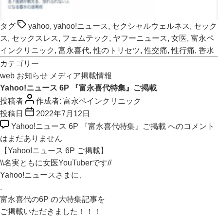
タグ
yahoo
,
yahoo!ニュース
,
セクシャルウェルネス
,
セック
ス
,
セックスレス
,
フェムテック
,
ヤフーニュース
,
女医
,
富永ペ
インクリニック
,
富永喜代
,
性のトリセツ
,
性交痛
,
性行痛
,
香水
カテゴリー
web
お知らせ
メディア掲載情報
Yahoo!ニュース 6P 『富永喜代特集』ご掲載
投稿者
作成者:
富永ペインクリニック
投稿日
2022年7月12日
Yahoo!ニュース 6P 『富永喜代特集』ご掲載 への
コメント
はまだありません
【Yahoo!ニュース 6P ご掲載】
\\名実ともに女医YouTuberです//
Yahoo!ニュースさまに、
.
富永喜代の6P の大特集記事を
ご掲載いただきました！！！