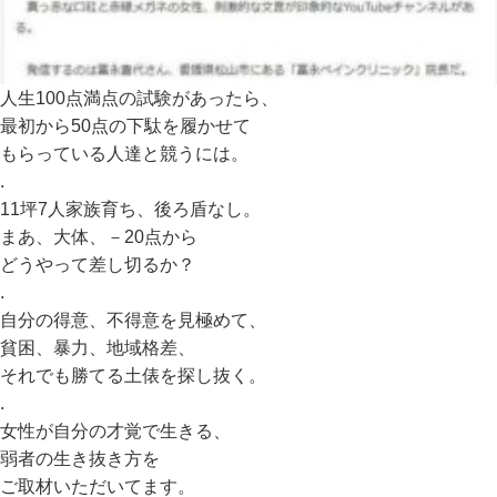
人生100点満点の試験があったら、
最初から50点の下駄を履かせて
もらっている人達と競うには。
.
11坪7人家族育ち、後ろ盾なし。
まあ、大体、－20点から
どうやって差し切るか？
.
自分の得意、不得意を見極めて、
貧困、暴力、地域格差、
それでも勝てる土俵を探し抜く。
.
女性が自分の才覚で生きる、
弱者の生き抜き方を
ご取材いただいてます。