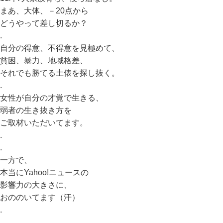
まあ、大体、－20点から
どうやって差し切るか？
.
自分の得意、不得意を見極めて、
貧困、暴力、地域格差、
それでも勝てる土俵を探し抜く。
.
女性が自分の才覚で生きる、
弱者の生き抜き方を
ご取材いただいてます。
.
.
一方で、
本当にYahoo!ニュースの
影響力の大きさに、
おののいてます（汗）
.
.