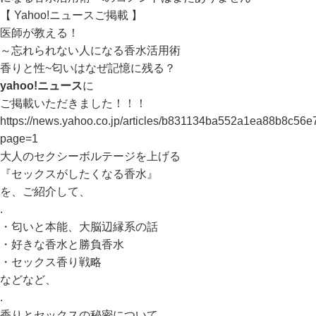
【 Yahoo!ニュースご掲載 】
医師が教える！
～忘れられない人になる香水活用術
香りと性~匂いはなぜ記憶に残る？
yahoo!ニュース
に
ご掲載いただきました！！！
https://news.yahoo.co.jp/articles/b831134ba552a1ea88b8c5
page=1
大人のセクシーボルテージを上げる
『セックスがしたくなる香水』
を、ご紹介して、
.
・匂いと本能、大脳辺縁系の話
・好きな香水と勝負香水
・セックス香り戦略
などなど、
.
香りとセックスの秘密について