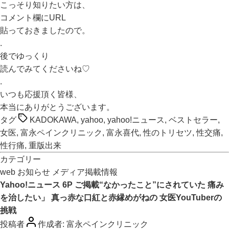
こっそり知りたい方は、
コメント欄にURL
貼っておきましたので。
.
後でゆっくり
読んでみてくださいね♡
.
いつも応援頂く皆様、
本当にありがとうございます。
タグ
KADOKAWA
,
yahoo
,
yahoo!ニュース
,
ベストセラー
,
女医
,
富永ペインクリニック
,
富永喜代
,
性のトリセツ
,
性交痛
,
性行痛
,
重版出来
カテゴリー
web
お知らせ
メディア掲載情報
Yahoo!ニュース 6P ご掲載“なかったこと”にされていた 痛み
を治したい」 真っ赤な口紅と赤縁めがねの 女医YouTuberの
挑戦
投稿者
作成者:
富永ペインクリニック