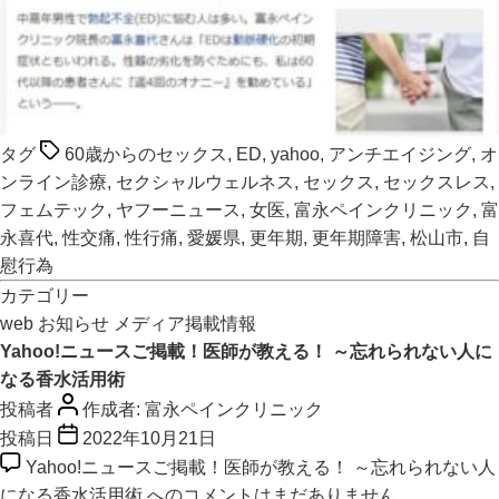
タグ
60歳からのセックス
,
ED
,
yahoo
,
アンチエイジング
,
オ
ンライン診療
,
セクシャルウェルネス
,
セックス
,
セックスレス
,
フェムテック
,
ヤフーニュース
,
女医
,
富永ペインクリニック
,
富
永喜代
,
性交痛
,
性行痛
,
愛媛県
,
更年期
,
更年期障害
,
松山市
,
自
慰行為
カテゴリー
web
お知らせ
メディア掲載情報
Yahoo!ニュースご掲載！医師が教える！ ～忘れられない人に
なる香水活用術
投稿者
作成者:
富永ペインクリニック
投稿日
2022年10月21日
Yahoo!ニュースご掲載！医師が教える！ ～忘れられない人
になる香水活用術 への
コメントはまだありません