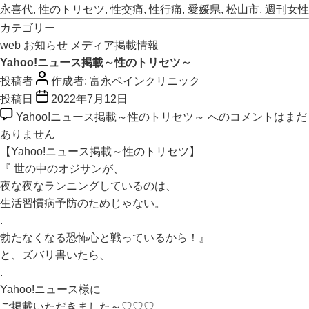
永喜代
,
性のトリセツ
,
性交痛
,
性行痛
,
愛媛県
,
松山市
,
週刊女性
カテゴリー
web
お知らせ
メディア掲載情報
Yahoo!ニュース掲載～性のトリセツ～
投稿者
作成者:
富永ペインクリニック
投稿日
2022年7月12日
Yahoo!ニュース掲載～性のトリセツ～ への
コメントはまだ
ありません
【Yahoo!ニュース掲載～性のトリセツ】
『 世の中のオジサンが、
夜な夜なランニングしているのは、
生活習慣病予防のためじゃない。
.
勃たなくなる恐怖心と戦っているから！』
と、ズバリ書いたら、
.
Yahoo!ニュース様に
ご掲載いただきました～♡♡♡