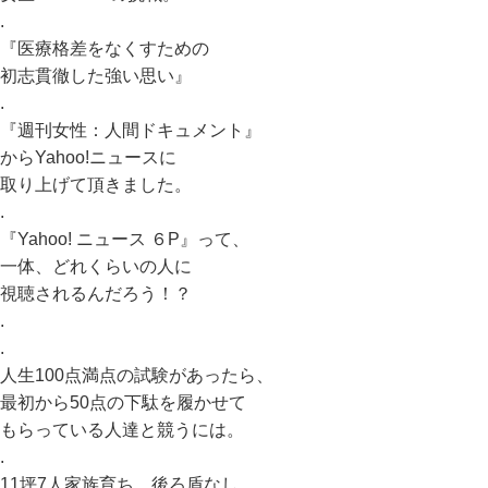
.
『医療格差をなくすための
初志貫徹した強い思い』
.
『週刊女性：人間ドキュメント』
からYahoo!ニュースに
取り上げて頂きました。
.
『Yahoo! ニュース ６P』って、
一体、どれくらいの人に
視聴されるんだろう！？
.
.
人生100点満点の試験があったら、
最初から50点の下駄を履かせて
もらっている人達と競うには。
.
11坪7人家族育ち、後ろ盾なし。