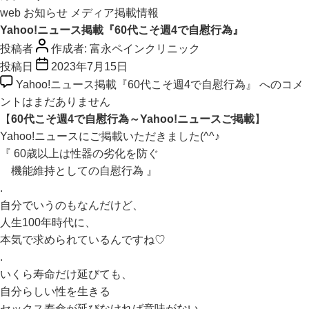
web
お知らせ
メディア掲載情報
Yahoo!ニュース掲載『60代こそ週4で自慰行為』
投稿者
作成者:
富永ペインクリニック
投稿日
2023年7月15日
Yahoo!ニュース掲載『60代こそ週4で自慰行為』 への
コメ
ントはまだありません
【
60代こそ週4で自慰行為～Yahoo!ニュースご掲載
】
Yahoo!ニュースにご掲載いただきました(^^♪
『 60歳以上は性器の劣化を防ぐ
機能維持としての自慰行為 』
.
自分でいうのもなんだけど、
人生100年時代に、
本気で求められているんですね♡
.
いくら寿命だけ延びても、
自分らしい性を生きる
セックス寿命が延びなければ意味がない。