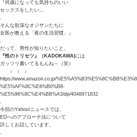
『何歳になっても気持ちのいい
セックスをしたい…
.
そんな欲深なオジサンたちに
女医が教える「夜の生活習慣」』
.
だって、男性が知りたいこと、
『性のトリセツ』（KADOKAWA)
には
ガッツリ書いてるもんね～（笑）
↓ ↓ ↓
https://www.amazon.co.jp/%E5%A5%B3%E5%8C%BB
%E5%AF%8C%E6%B0%B8-
%E5%96%9C%E4%BB%A3/dp/4048971832
.
今回のYahoo!ニュースでは、
EDへのアプローチ法について
詳しくお話しています。
.