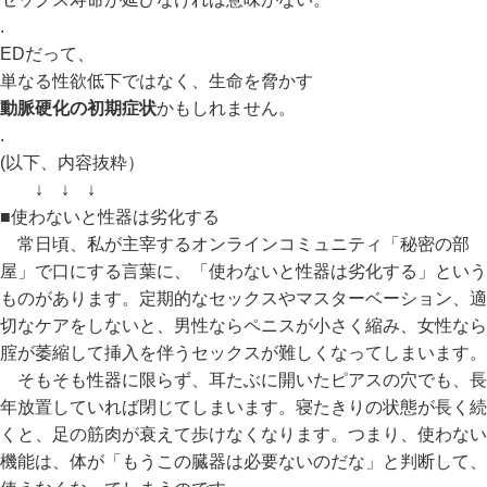
.
EDだって、
単なる性欲低下ではなく、生命を脅かす
動脈硬化の初期症状
かもしれません。
.
(以下、内容抜粋）
↓ ↓ ↓
■使わないと性器は劣化する
常日頃、私が主宰するオンラインコミュニティ「秘密の部
屋」で口にする言葉に、「使わないと性器は劣化する」という
ものがあります。定期的なセックスやマスターベーション、適
切なケアをしないと、男性ならペニスが小さく縮み、女性なら
腟が萎縮して挿入を伴うセックスが難しくなってしまいます。
そもそも性器に限らず、耳たぶに開いたピアスの穴でも、長
年放置していれば閉じてしまいます。寝たきりの状態が長く続
くと、足の筋肉が衰えて歩けなくなります。つまり、使わない
機能は、体が「もうこの臓器は必要ないのだな」と判断して、