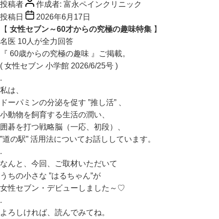
投稿者
作成者:
富永ペインクリニック
投稿日
2026年6月17日
【
女性セブン～60才からの究極の趣味特集
】
名医 10人が全力回答
『 60歳からの究極の趣味 』ご掲載。
( 女性セブン 小学館 2026/6/25号 )
.
私は、
ドーパミンの分泌を促す ”推し活” 、
小動物を飼育する生活の潤い、
囲碁を打つ戦略脳（一応、初段）、
”道の駅” 活用法についてお話ししています。
.
なんと、今回、ご取材いただいて
うちの小さな ”はるちゃん”が
女性セブン・デビューしました～♡
.
よろしければ、読んでみてね。