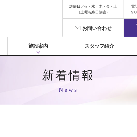
診療日／火・水・木・金・土
電
（土曜も終日診療）
9:
お問い合わせ
施設案内
スタッフ紹介
1F 富永ペインクリニック
2F 鍼灸院 Libra（リベラ）
3F Dr.Gym（メディカルフィットネス）
新着情報
News