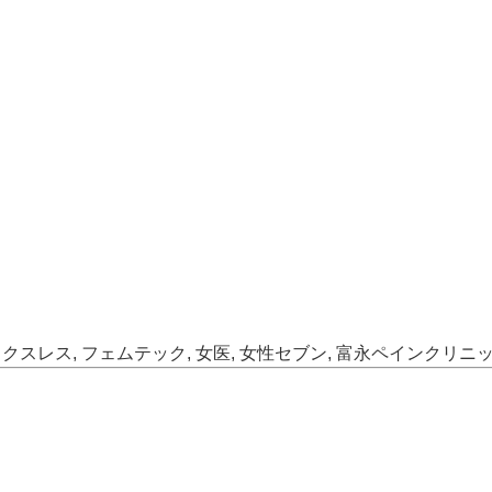
ックスレス
,
フェムテック
,
女医
,
女性セブン
,
富永ペインクリニ