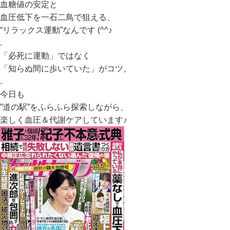
血糖値の安定と
血圧低下を一石二鳥で狙える、
“リラックス運動”なんです (^^♪
.
「必死に運動」ではなく
「知らぬ間に歩いていた」がコツ。
.
今日も
”道の駅”をふらふら探索しながら、
楽しく血圧＆代謝ケアしています♪