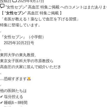
投稿日
2025年9月17日
”女性セブン” 高血圧 特集ご掲載 への
コメントはまだありま
【 ”
女性セブン
” 高血圧 特集ご掲載 】
「名医が教える！薬なしで血圧を下げる習慣」
特集に登場しています。
.
『女性セブン』（小学館）
2025年10月2日号
.
東邦大学の東丸教授、
東京女子医科大学の市原教授ら
高血圧の大家に並んで紹介いただき
.
…恐縮すぎます
.
他の医師たちは
✔ 塩分控える
✔ 睡眠6～8時間