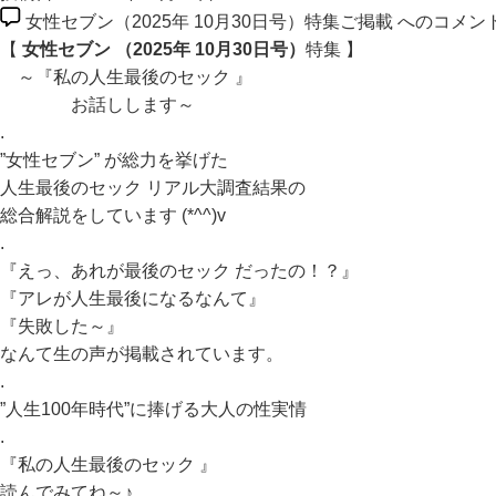
女性セブン（2025年 10月30日号）特集ご掲載 への
コメン
【
女性セブン （2025年 10月30日号）
特集 】
～『私の人生最後のセック 』
お話しします～
.
”女性セブン” が総力を挙げた
人生最後のセック リアル大調査結果の
総合解説をしています (*^^)v
.
『えっ、あれが最後のセック だったの！？』
『アレが人生最後になるなんて』
『失敗した～』
なんて生の声が掲載されています。
.
”人生100年時代”に捧げる大人の性実情
.
『私の人生最後のセック 』
読んでみてね～♪