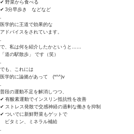
✔ 野菜から食べる
✔ 3分早歩き などなど
.
医学的に王道で効果的な
アドバイスをされています。
.
で、私は何を紹介したかというと……
「道の駅散歩」 です（笑）
.
でも、これには
医学的に論拠があって (*^^)v
.
普段の運動不足を解消しつつ、
✔ 有酸素運動でインスリン抵抗性を改善
✔ ストレス発散で交感神経の過剰な働きを抑制
✔ ついでに新鮮野菜もゲットで
ビタミン、ミネラル補給
.