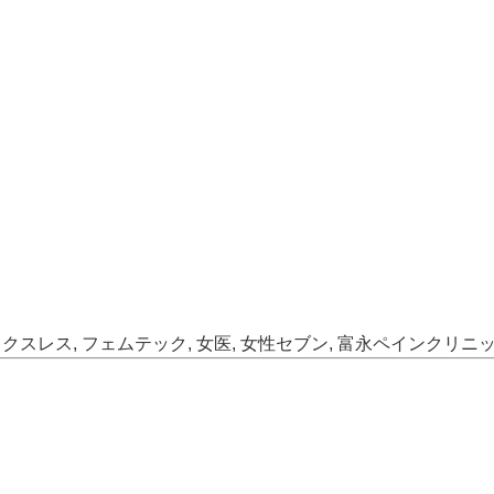
ックスレス
,
フェムテック
,
女医
,
女性セブン
,
富永ペインクリニ