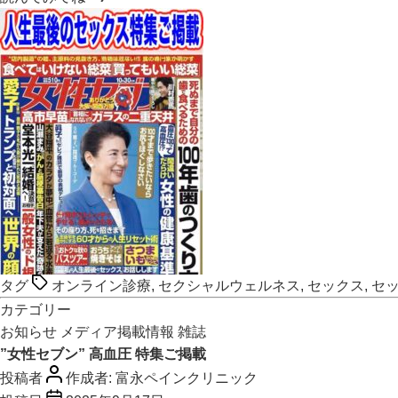
タグ
オンライン診療
,
セクシャルウェルネス
,
セックス
,
セ
カテゴリー
お知らせ
メディア掲載情報
雑誌
”女性セブン” 高血圧 特集ご掲載
投稿者
作成者:
富永ペインクリニック