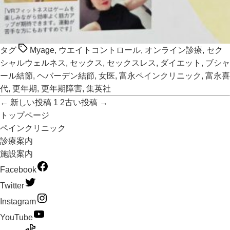
タグ
Myage
,
ウエイトコントロール
,
オンライン診療
,
セク
シャルウェルネス
,
セックス
,
セックスレス
,
ダイエット
,
ブシャ
ール結節
,
ヘバーデン結節
,
女医
,
富永ペインクリニック
,
富永喜
代
,
更年期
,
更年期障害
,
集英社
←
新しい
投稿
1
2
古い
投稿
→
トップページ
ペインクリニック
診療案内
施設案内
Facebook
Twitter
Instagram
YouTube