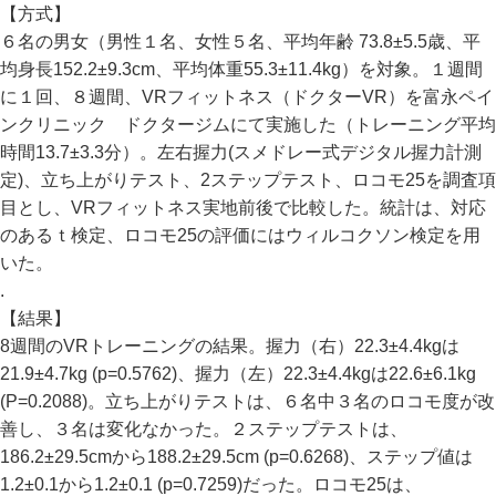
【方式】
６名の男女（男性１名、女性５名、平均年齢 73.8±5.5歳、平
均身長152.2±9.3cm、平均体重55.3±11.4kg）を対象。１週間
に１回、８週間、VRフィットネス（ドクターVR）を富永ペイ
ンクリニック ドクタージムにて実施した（トレーニング平均
時間13.7±3.3分）。左右握力(スメドレー式デジタル握力計測
定)、立ち上がりテスト、2ステップテスト、ロコモ25を調査項
目とし、VRフィットネス実地前後で比較した。統計は、対応
のあるｔ検定、ロコモ25の評価にはウィルコクソン検定を用
いた。
.
【結果】
8週間のVRトレーニングの結果。握力（右）22.3±4.4kgは
21.9±4.7kg (p=0.5762)、握力（左）22.3±4.4kgは22.6±6.1kg
(P=0.2088)。立ち上がりテストは、６名中３名のロコモ度が改
善し、３名は変化なかった。２ステップテストは、
186.2±29.5cmから188.2±29.5cm (p=0.6268)、ステップ値は
1.2±0.1から1.2±0.1 (p=0.7259)だった。ロコモ25は、