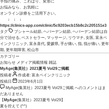
手指の痛み、こわばり、変形に
お悩みなら、お気軽に
オンライン診療をご活用下さい。
↓ ↓ ↓
https://clinics-app.com/clinic/5c9203ecb15b8c2c205151e3
タグ
ブシャール結節
,
ヘバーデン結節
,
ヘバーデン結節は自
分で治せる
,
ベストセラー
,
マッサージ
,
リウマチ
,
女医
,
富永ペ
インクリニック
,
富永喜代
,
愛媛県
,
手が痛い
,
指
,
指が痛い
,
更年
期
,
更年期障害
,
松山市
カテゴリー
お知らせ
メディア掲載情報
雑誌
MyAge(集英社）2023夏号 Vol29ご掲載
投稿者
作成者:
富永ペインクリニック
投稿日
2023年6月1日
MyAge(集英社）2023夏号 Vol29ご掲載 への
コメントはま
だありません
【
MyAge
(集英社）2023夏号 Vol29】
夏を控えて (^^)