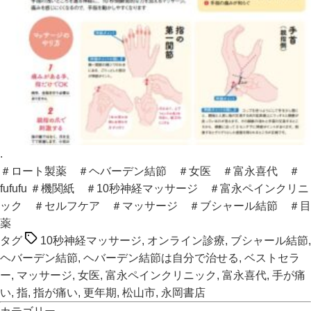
.
＃ロート製薬
＃ヘバーデン結節
＃女医
＃富永喜代
＃
fufufu
＃機関紙
＃10秒神経マッサージ
＃富永ペインクリニ
ック
＃セルフケア
＃マッサージ
＃ブシャール結節
＃目
薬
タグ
10秒神経マッサージ
,
オンライン診療
,
ブシャール結節
,
ヘバーデン結節
,
ヘバーデン結節は自分で治せる
,
ベストセラ
ー
,
マッサージ
,
女医
,
富永ペインクリニック
,
富永喜代
,
手が痛
い
,
指
,
指が痛い
,
更年期
,
松山市
,
永岡書店