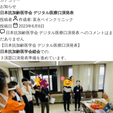
カテゴリー
お知らせ
日本抗加齢医学会 デジタル医療口演発表
投稿者
作成者:
富永ペインクリニック
投稿日
2023年6月6日
日本抗加齢医学会 デジタル医療口演発表 への
コメントはま
だありません
【日本抗加齢医学会 デジタル医療口演発表】
日本抗加齢医学会総会
での、
３演題口演発表準備を進めています。