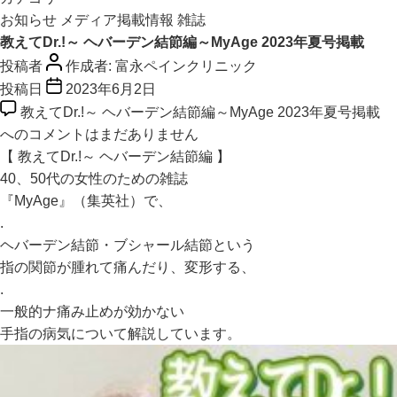
お知らせ
メディア掲載情報
雑誌
教えてDr.!～ ヘバーデン結節編～MyAge 2023年夏号掲載
投稿者
作成者:
富永ペインクリニック
投稿日
2023年6月2日
教えてDr.!～ ヘバーデン結節編～MyAge 2023年夏号掲載
への
コメントはまだありません
【 教えてDr.!～ ヘバーデン結節編 】
40、50代の女性のための雑誌
『MyAge』（集英社）で、
.
ヘバーデン結節・ブシャール結節という
指の関節が腫れて痛んだり、変形する、
.
一般的ナ痛み止めが効かない
手指の病気について解説しています。