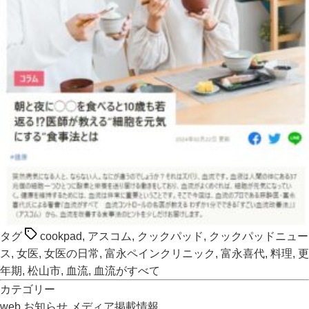
タグ
cookpad
,
アスコム
,
クックパッド
,
クックパッドニュー
ス
,
女医
,
女医の日常
,
富永ペインクリニック
,
富永喜代
,
料理
,
更
年期
,
松山市
,
血流
,
血流がすべて
カテゴリー
web
お知らせ
メディア掲載情報