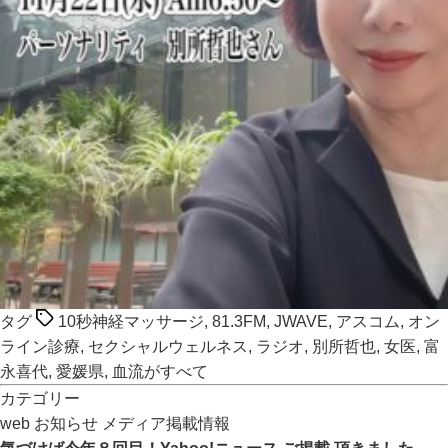
タグ
10秒神経マッサージ
,
81.3FM
,
JWAVE
,
アスコム
,
オン
ライン診療
,
セクシャルウェルネス
,
ラジオ
,
別所哲也
,
女医
,
富
永喜代
,
愛媛県
,
血流がすべて
カテゴリー
web
お知らせ
メディア掲載情報