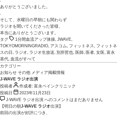
.
ありがとうございました。
.
そして、水曜日の早朝にも関わらず
ラジオを聞いてくださった皆様、
本当にありがとうございます。
タグ
1分間血流アップ体操
,
JWAVE
,
TOKYOMORNINGRADIO
,
アスコム
,
フィットネス
,
フィットネ
スの日
,
ラジオ
,
ラジオ生放送
,
別所哲也
,
医師
,
医者
,
女医
,
富永
喜代
,
血流がすべて
カテゴリー
お知らせ
その他
メディア掲載情報
J-WAVE ラジオ出演
投稿者
作成者:
富永ペインクリニック
投稿日
2023年11月23日
J-WAVE ラジオ出演 への
コメントはまだありません
【明日の朝
J-WAVE ラジオ
出演】
前回の出演が好評につき、