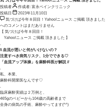
気づけば今年８回目！Yahoo!ニュース ご掲載 頂きました
投稿者
作成者:
富永ペインクリニック
投稿日
2023年11月10日
気づけば今年８回目！Yahoo!ニュース ご掲載 頂きました
への
コメントはまだありません
【 気づけば今年８回目！
Yahoo!ニュース ご掲載 頂きました 】
.
\\ 血流が悪いと何がいけないの？
注意すべき病気リスク、1分でできる♡
「血流アップ体操」を麻酔科医が解説 //
.
私、本業、
麻酔科開業医なんです♡
.
臨床麻酔実績は２万例と、
465gのベビーから104歳の高齢者まで
全身の病気の手術、麻酔やってます(^^)