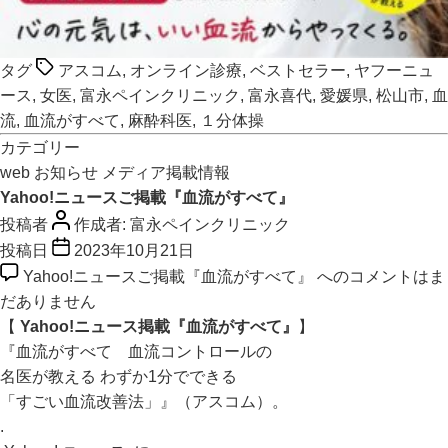
タグ
アスコム
,
オンライン診療
,
ベストセラー
,
ヤフーニュ
ース
,
女医
,
富永ペインクリニック
,
富永喜代
,
愛媛県
,
松山市
,
血
流
,
血流がすべて
,
麻酔科医
,
１分体操
カテゴリー
web
お知らせ
メディア掲載情報
Yahoo!ニュースご掲載『血流がすべて』
投稿者
作成者:
富永ペインクリニック
投稿日
2023年10月21日
Yahoo!ニュースご掲載『血流がすべて』 への
コメントはま
だありません
【
Yahoo!ニュース掲載『血流がすべて』
】
『
血流がすべて 血流コントロールの
名医が教える わずか1分でできる
「すごい血流改善法」』（アスコム）。
.