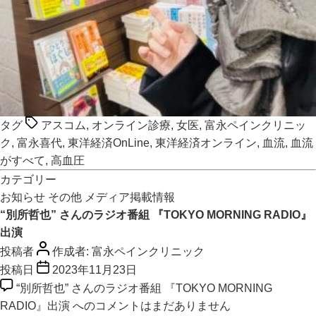
タグ
アスコム
,
オンライン診療
,
女医
,
富永ペインクリニッ
ク
,
富永喜代
,
東洋経済OnLine
,
東洋経済オンライン
,
血流
,
血流
がすべて
,
高血圧
カテゴリー
お知らせ
その他
メディア掲載情報
“別所哲也” さんのラジオ番組 『TOKYO MORNING RADIO』
出演
投稿者
作成者:
富永ペインクリニック
投稿日
2023年11月23日
“別所哲也” さんのラジオ番組 『TOKYO MORNING
RADIO』出演 への
コメントはまだありません