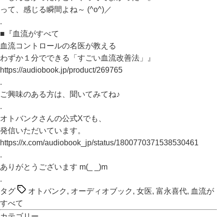
って、感じる瞬間よね～ (^o^)／
.
■『血流がすべて
血流コントロールの名医が教える
わずか１分でできる「すごい血流改善法」』
https://audiobook.jp/product/269765
.
ご興味のある方は、聞いてみてね♪
.
オトバンクさんの公式Xでも、
発信いただいています。
https://x.com/audiobook_jp/status/1800770371538530461
.
ありがとうございます m(_ _)m
.
タグ
オトバンク
,
オーディオブック
,
女医
,
富永喜代
,
血流が
すべて
カテゴリー