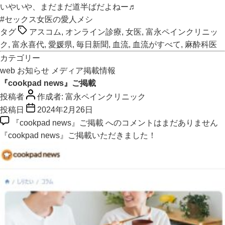
いやいや、まだまだ道半ばだよねー♬
#セックス女医の愛人メシ
タグ
アスコム
,
オンライン診療
,
女医
,
富永ペインクリニッ
ク
,
富永喜代
,
愛媛県
,
毎日新聞
,
血流
,
血流がすべて
,
麻酔科医
カテゴリー
web
お知らせ
メディア掲載情報
『cookpad news』ご掲載
投稿者
作成者:
富永ペインクリニック
投稿日
2024年2月26日
『cookpad news』ご掲載 への
コメントはまだありません
『cookpad news』
ご掲載いただきました！