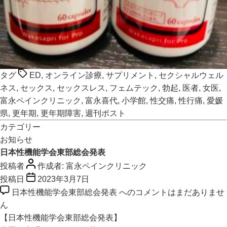
タグ
ED
,
オンライン診療
,
サプリメント
,
セクシャルウェル
ネス
,
セックス
,
セックスレス
,
フェムテック
,
勃起
,
医者
,
女医
,
富永ペインクリニック
,
富永喜代
,
小学館
,
性交痛
,
性行痛
,
愛媛
県
,
更年期
,
更年期障害
,
週刊ポスト
カテゴリー
お知らせ
日本性機能学会東部総会発表
投稿者
作成者:
富永ペインクリニック
投稿日
2023年3月7日
日本性機能学会東部総会発表 への
コメントはまだありませ
ん
【日本性機能学会東部総会発表】