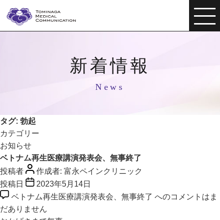
新着情報
News
タグ:
勃起
カテゴリー
お知らせ
ベトナム再生医療講演発表会、無事終了
投稿者
作成者:
富永ペインクリニック
投稿日
2023年5月14日
ベトナム再生医療講演発表会、無事終了 への
コメントはま
だありません