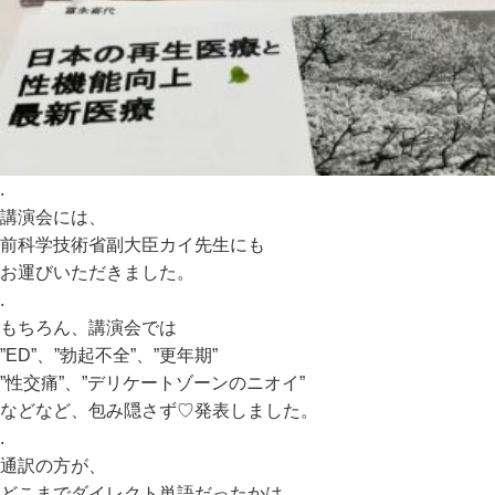
.
講演会には、
前科学技術省副大臣カイ先生にも
お運びいただきました。
.
もちろん、講演会では
”ED”、”勃起不全”、”更年期”
”性交痛”、”デリケートゾーンのニオイ”
などなど、包み隠さず♡発表しました。
.
通訳の方が、
どこまでダイレクト単語だったかは、