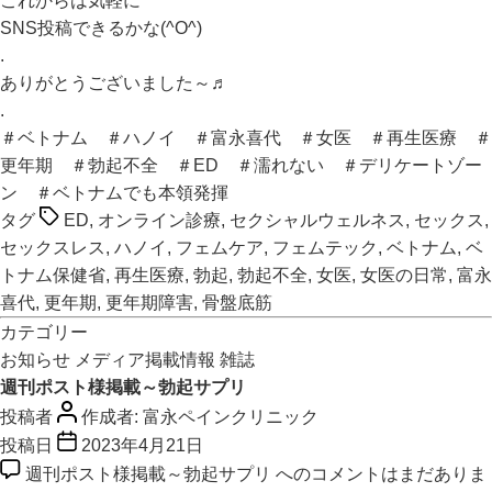
これからは気軽に
SNS投稿できるかな(^O^)
.
ありがとうございました～♬
.
＃ベトナム
＃ハノイ
＃富永喜代
＃女医
＃再生医療
＃
更年期
＃勃起不全
＃ED
＃濡れない
＃デリケートゾー
ン
＃ベトナムでも本領発揮
タグ
ED
,
オンライン診療
,
セクシャルウェルネス
,
セックス
,
セックスレス
,
ハノイ
,
フェムケア
,
フェムテック
,
ベトナム
,
ベ
トナム保健省
,
再生医療
,
勃起
,
勃起不全
,
女医
,
女医の日常
,
富永
喜代
,
更年期
,
更年期障害
,
骨盤底筋
カテゴリー
お知らせ
メディア掲載情報
雑誌
週刊ポスト様掲載～勃起サプリ
投稿者
作成者:
富永ペインクリニック
投稿日
2023年4月21日
週刊ポスト様掲載～勃起サプリ への
コメントはまだありま