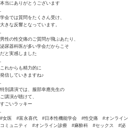
本当にありがとうございます
.
学会では質問をたくさん受け、
大きな反響となっています。
.
男性の性交痛のご質問が飛ぶあたり、
泌尿器科医が多い学会だからこそ
だと実感しました
.
これからも精力的に
発信していきますね♪
.
特別講演では、服部幸應先生の
ご講演が聴けて、
すごいラッキー
.
#女医
#富永喜代
#日本性機能学会
#性交痛
#オンライン
コミュニティ
#オンライン診療
#麻酔科
#セックス
#泌