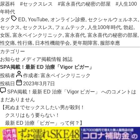
尿器科
#セックスレス
#富永喜代の秘密の部屋
#人生100
年時代
タグ
ED
,
YouTube
,
オンライン診療
,
セクシャルウェルネス
,
セックス
,
セックスレス
,
フェムテック
,
人生100年時代
,
勃起
,
女医
,
富永ペインクリニック
,
富永喜代
,
富永喜代の秘密の部屋
,
性交痛
,
性行痛
,
日本性機能学会
,
更年期障害
,
服部幸應
カテゴリー
お知らせ
メディア掲載情報
雑誌
SPA掲載！最新 ED 治療「Vigor ビガー」
投稿者
作成者:
富永ペインクリニック
投稿日
2023年3月7日
SPA掲載！最新 ED 治療「Vigor ビガー」 への
コメントは
まだありません
【死ぬまでセックスしたい男が殺到！
クスリはもう要らない！
最新 ED 治療「ビガー」って何？】