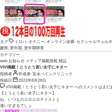
タグ
イロハ
,
オナニー
,
オンライン診療
,
セクシャルウェル
媛県
,
更年期
,
更年期障害
カテゴリー
web
お知らせ
メディア掲載情報
雑誌
VIVI掲載！とうとう若い女子にキター
投稿者
作成者:
富永ペインクリニック
投稿日
2022年8月28日
VIVI掲載！とうとう若い女子にキター への
コメントはまだ
【とうとう若い女子にキター】
ね、いつものエロエロテイストと
違いすぎるでしょ