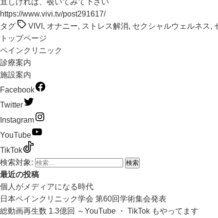
宜しければ、覗いてみて下さい
https://www.vivi.tv/post291617/
タグ
VIVI
,
オナニー
,
ストレス解消
,
セクシャルウェルネス
,
トップページ
ペインクリニック
診療案内
施設案内
Facebook
Twitter
Instagram
YouTube
TikTok
検索対象:
最近の投稿
個人がメディアになる時代
日本ペインクリニック学会 第60回学術集会発表
総動画再生数 1.3億回 ～YouTube ・ TikTok もやってます