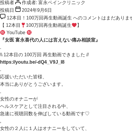
投稿者
作成者:
富永ペインクリニック
投稿日
2024年9月6日
12本目！100万回再生動画誕生 への
コメントはまだありま
【 12本目
100万回再生動画誕生
】
YouTube
『女医 富永喜代の人には言えない痛み相談室』
.
\\ 12本目の 100万回 再生動画できました //
https://youtu.be/-dQ4_V9J_I8
.
応援いただいた皆様、
本当にありがとうございます。
.
女性のオナニーが
ヘルスケアとして注目される中、
急速に視聴回数を伸ばしている動画です♡
,
女性の２人に１人はオナニーをしていて、