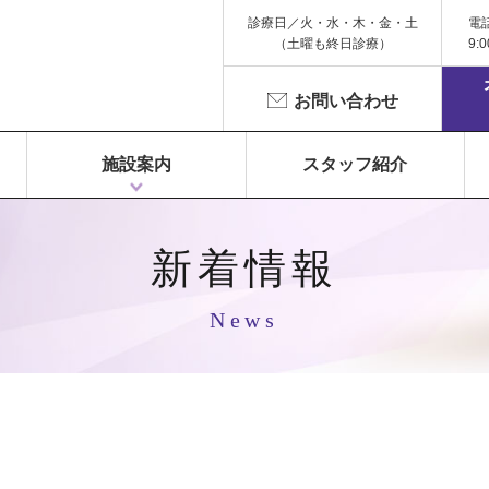
診療日／火・水・木・金・土
電
（土曜も終日診療）
9:
お問い合わせ
施設案内
スタッフ紹介
1F 富永ペインクリニック
2F 鍼灸院 Libra（リベラ）
3F Dr.Gym（メディカルフィットネス）
新着情報
News