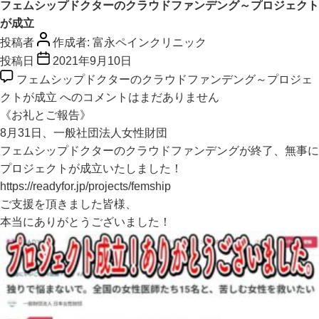
フェムシップドクターのクラウドファンデング～プロジェクト
が成立
投稿者
作成者:
富永ペインクリニック
投稿日
2021年9月10日
フェムシップドクターのクラウドファンデング～プロジェ
クトが成立 への
コメントはまだありません
《お礼とご報告》
8月31日、一般社団法人女性財団
フェムシップドクターのクラウドファンデングが終了、無事に
プロジェクトが成立いたしました！
https://readyfor.jp/projects/femship
ご支援を頂きました皆様、
本当にありがとうございました！