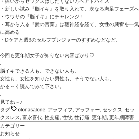
・痛いからセックスはしたくない方へアドバイス
・新しい試み『脳イキ』を取り入れて、次なる満足フェーズへ
・ウワサの『脳イキ』にチャレンジ！
・耳から入る『愛の言葉』は聴神経を経て、女性の興奮を一気
に高める
・Dケアと週3のセルフプレジャーのすすめなどなど、
.
今回も更年期女子が知りない内容ばかり♡
.
脳イキできる人も、できない人も、
女性も、女性を知りたい男性も、そうでない人も、
かる～く読んでみて下さい。
.
見てね～♪
タグ
otonasalone
,
アラフィフ
,
アラフォー
,
セックス
,
セッ
クスレス
,
富永喜代
,
性交痛
,
性欲
,
性行痛
,
更年期
,
更年期障害
カテゴリー
お知らせ