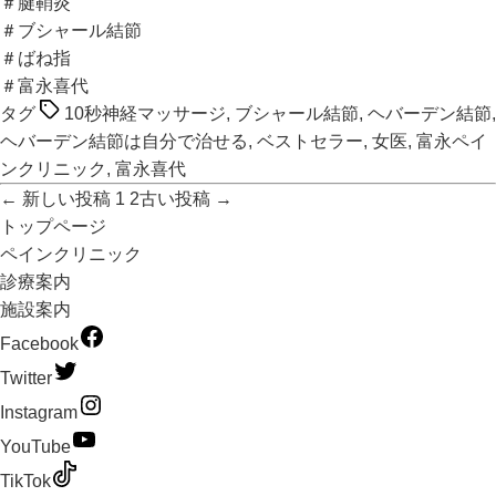
＃腱鞘炎
＃ブシャール結節
＃ばね指
＃富永喜代
タグ
10秒神経マッサージ
,
ブシャール結節
,
ヘバーデン結節
,
ヘバーデン結節は自分で治せる
,
ベストセラー
,
女医
,
富永ペイ
ンクリニック
,
富永喜代
←
新しい
投稿
1
2
古い
投稿
→
トップページ
ペインクリニック
診療案内
施設案内
Facebook
Twitter
Instagram
YouTube
TikTok