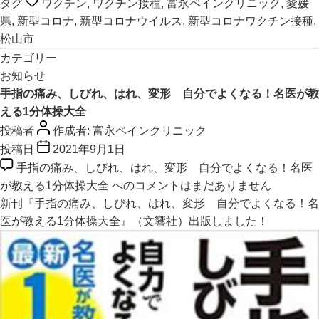
タグ
ワクチン
,
ワクチン接種
,
富永ペインクリニック
,
愛媛
県
,
新型コロナ
,
新型コロナウイルス
,
新型コロナワクチン接種
,
松山市
カテゴリー
お知らせ
手指の痛み、しびれ、はれ、変形 自分でよくなる！名医が教
える1分体操大全
投稿者
作成者:
富永ペインクリニック
投稿日
2021年9月1日
手指の痛み、しびれ、はれ、変形 自分でよくなる！名医
が教える1分体操大全 への
コメントはまだありません
新刊『手指の痛み、しびれ、はれ、変形 自分でよくなる！名
医が教える1分体操大全』（文響社）出版しました！