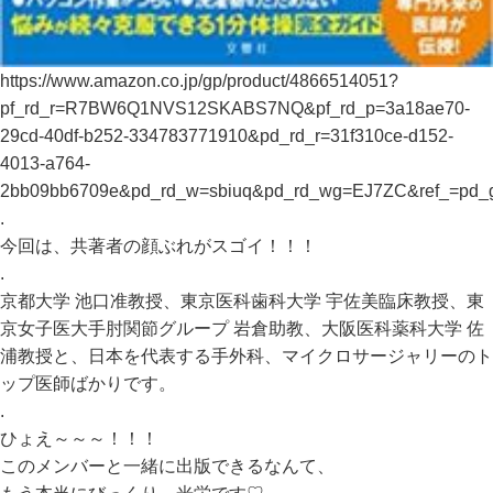
https://www.amazon.co.jp/gp/product/4866514051?
pf_rd_r=R7BW6Q1NVS12SKABS7NQ&pf_rd_p=3a18ae70-
29cd-40df-b252-334783771910&pd_rd_r=31f310ce-d152-
4013-a764-
2bb09bb6709e&pd_rd_w=sbiuq&pd_rd_wg=EJ7ZC&ref_=pd_
.
今回は、共著者の顔ぶれがスゴイ！！！
.
京都大学 池口准教授、東京医科歯科大学 宇佐美臨床教授、東
京女子医大手肘関節グループ 岩倉助教、大阪医科薬科大学 佐
浦教授と、日本を代表する手外科、マイクロサージャリーのト
ップ医師ばかりです。
.
ひょえ～～～！！！
このメンバーと一緒に出版できるなんて、