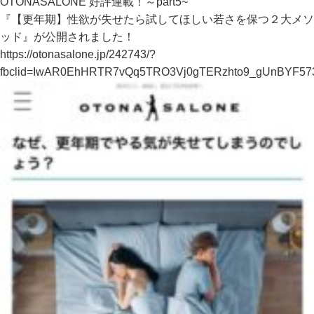
OTONASALONE 好評連載！～part5~
『【更年期】性欲が失せたら試してほしい若さを保つ２大メソ
ッド』が公開されました！
https://otonasalone.jp/242743/?
fbclid=IwAR0EhHRTR7vQq5TRO3Vj0gTERzhto9_gUnBYF5