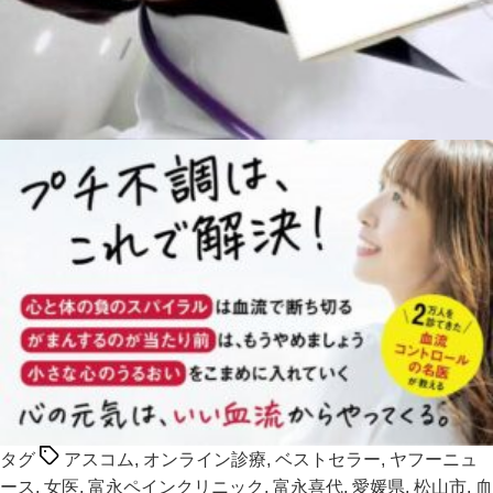
タグ
アスコム
,
オンライン診療
,
ベストセラー
,
ヤフーニュ
ース
,
女医
,
富永ペインクリニック
,
富永喜代
,
愛媛県
,
松山市
,
血