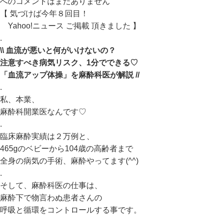
への
コメントはまだありません
【 気づけば今年８回目！
Yahoo!ニュース ご掲載 頂きました 】
.
\\ 血流が悪いと何がいけないの？
注意すべき病気リスク、1分でできる♡
「血流アップ体操」を麻酔科医が解説 //
.
私、本業、
麻酔科開業医なんです♡
.
臨床麻酔実績は２万例と、
465gのベビーから104歳の高齢者まで
全身の病気の手術、麻酔やってます(^^)
.
そして、麻酔科医の仕事は、
麻酔下で物言わぬ患者さんの
呼吸と循環をコントロールする事です。