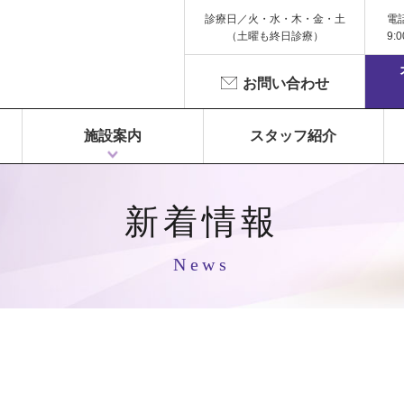
診療日／火・水・木・金・土
電
（土曜も終日診療）
9:
お問い合わせ
施設案内
スタッフ紹介
1F 富永ペインクリニック
2F 鍼灸院 Libra（リベラ）
3F Dr.Gym（メディカルフィットネス）
新着情報
News