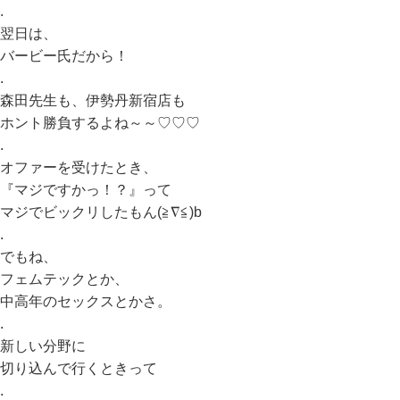
.
翌日は、
バービー氏だから！
.
森田先生も、伊勢丹新宿店も
ホント勝負するよね～～♡♡♡
.
オファーを受けたとき、
『マジですかっ！？』って
マジでビックリしたもん(≧∇≦)b
.
でもね、
フェムテックとか、
中高年のセックスとかさ。
.
新しい分野に
切り込んで行くときって
.