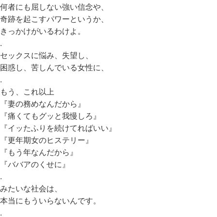
何者にも屈しない強い信念や、
奇跡を起こすパワーというか、
きっかけがいるわけよ。
.
セックスに悩み、失望し、
困惑し、苦しんでいる女性に、
.
もう、これ以上
『妻の務めなんだから』
『痛くてもグッと我慢しろ』
『イッたふりを続けてればいい』
『更年期女のヒステリー』
『もう年なんだから』
『ババアのくせに』
.
みたいな社会は、
本当にもういらないんです。
.