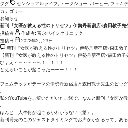
タグ
センシュアルライフ
,
トークショー
,
バービー
,
フェム
カテゴリー
お知らせ
新刊『女医が教える性のトリセツ』伊勢丹新宿店×森田敦子先生の”セン
投稿者
作成者:
富永ペインクリニック
投稿日
2022年2月23日
新刊『女医が教える性のトリセツ』伊勢丹新宿店×森田敦子先生の”セ
【新刊『女医が教える性のトリセツ』伊勢丹新宿店×森田敦子先生の”セ
ひょえ～～～～～っ！！！！！
どえらいことが起こったーーー！！！
.
フェムテックがテーマの伊勢丹新宿店と森田敦子先生のビッグイベント「
.
私のYouTubeをご覧いただいたご縁で、なんと新刊『女医が
.
ほんと、人生何が起こるかわからない（驚）。
新刊発売のこのジャストタイミングでお声がかかるって、ある
.