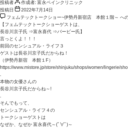
投稿者
作成者:
富永ペインクリニック
投稿日
2022年7月14日
フェムテックトークショー~伊勢丹新宿店 本館１階～ へ
【フェムテックトークショーゲストは、
長谷川京子氏 ⇒富永喜代 ⇒バービー氏】
言っとくよ！！！
前回のセンシュアル・ライフ３
ゲストは長谷川京子氏だからね！
（伊勢丹新宿 本館１F）
https://www.mistore.jp/store/shinjuku/shops/women/lingerie/
.
本物の女優さんの
長谷川京子氏だからね～!
.
そんでもって、
センシュアル・ライフ４の
トークショーゲストは
なぜか、なぜか 富永喜代～(ﾟ∀ﾟ)～