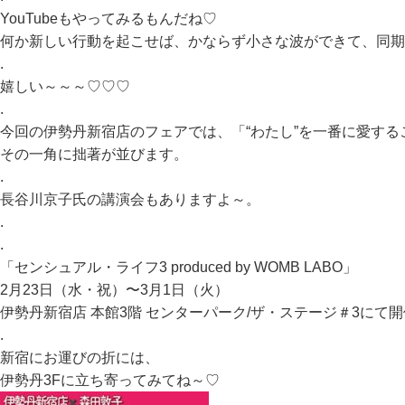
YouTubeもやってみるもんだね♡
何か新しい行動を起こせば、かならず小さな波ができて、同期
.
嬉しい～～～♡♡♡
.
今回の伊勢丹新宿店のフェアでは、「“わたし”を一番に愛す
その一角に拙著が並びます。
.
長谷川京子氏の講演会もありますよ～。
.
.
「センシュアル・ライフ3 produced by WOMB LABO」
2⽉23⽇（⽔・祝）〜3⽉1⽇（火）
伊勢丹新宿店 本館3階 センターパーク/ザ・ステージ＃3にて開
.
新宿にお運びの折には、
伊勢丹3Fに立ち寄ってみてね～♡