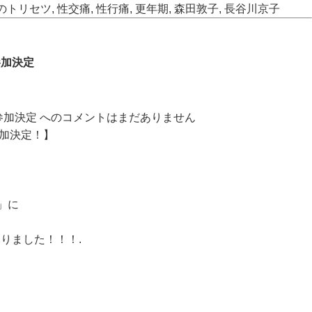
のトリセツ
,
性交痛
,
性行痛
,
更年期
,
森田敦子
,
長谷川京子
参加決定
参加決定 への
コメントはまだありません
参加決定！】
」に
なりました！！！.