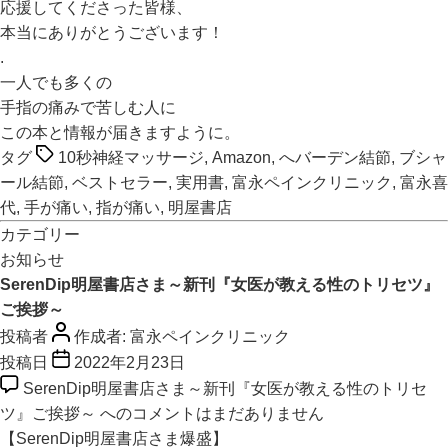
応援してくださった皆様、
本当にありがとうございます！
.
一人でも多くの
手指の痛みで苦しむ人に
この本と情報が届きますように。
タグ
10秒神経マッサージ
,
Amazon
,
へバーデン結節
,
ブシャ
ール結節
,
ベストセラー
,
実用書
,
富永ペインクリニック
,
富永喜
代
,
手が痛い
,
指が痛い
,
明屋書店
カテゴリー
お知らせ
SerenDip明屋書店さま～新刊『女医が教える性のトリセツ』
ご挨拶～
投稿者
作成者:
富永ペインクリニック
投稿日
2022年2月23日
SerenDip明屋書店さま～新刊『女医が教える性のトリセ
ツ』ご挨拶～ への
コメントはまだありません
【SerenDip明屋書店さま爆盛】