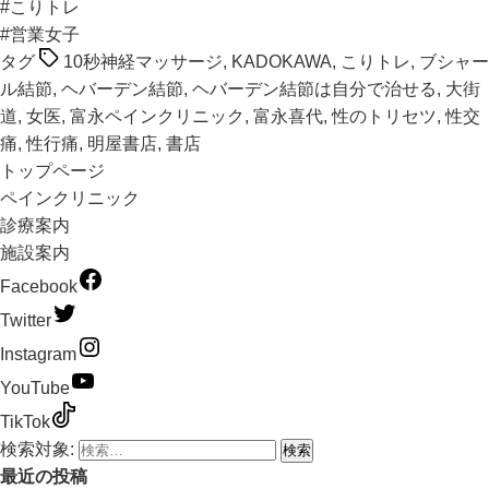
#こりトレ
#営業女子
タグ
10秒神経マッサージ
,
KADOKAWA
,
こりトレ
,
ブシャー
ル結節
,
ヘバーデン結節
,
ヘバーデン結節は自分で治せる
,
大街
道
,
女医
,
富永ペインクリニック
,
富永喜代
,
性のトリセツ
,
性交
痛
,
性行痛
,
明屋書店
,
書店
トップページ
ペインクリニック
診療案内
施設案内
Facebook
Twitter
Instagram
YouTube
TikTok
検索対象:
最近の投稿