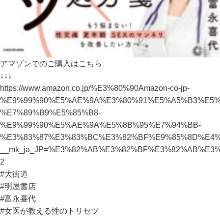
アマゾンでのご購入はこちら
↓↓↓
https://www.amazon.co.jp/%E3%80%90Amazon-co-jp-
%E9%99%90%E5%AE%9A%E3%80%91%E5%A5%B3%E5%
%E7%89%B9%E5%85%B8-
%E9%99%90%E5%AE%9A%E5%8B%95%E7%94%BB-
%E3%83%87%E3%83%BC%E3%82%BF%E9%85%8D%E4%BF%A
__mk_ja_JP=%E3%82%AB%E3%82%BF%E3%82%AB%E3%83
2
#大街道
#明屋書店
#富永喜代
#女医が教える性のトリセツ