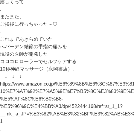
嬉しくって
.
またまた、
ご挨拶に行っちゃった～♡
.
これまであきらめていた
へバーデン結節の手指の痛みを
現役の医師が開発した
コロコロローラーでセルフケアする
10秒神経マッサージ（永岡書店）。
↓ ↓ ↓
https://www.amazon.co.jp/%E6%89%8B%E6%8C%8
10%E7%A7%92%E7%A5%9E%E7%B5%8C%E3%83%9E%E
%E5%AF%8C%E6%B0%B8-
%E5%96%9C%E4%BB%A3/dp/4522444168/ref=sr_1_1?
__mk_ja_JP=%E3%82%AB%E3%82%BF%E3%82%AB%E3%8
1
.