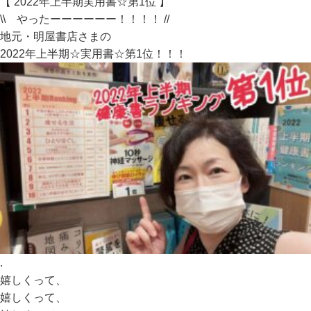
【 2022年上半期実用書☆第1位 】
\\ やったーーーーーー！！！！ //
地元・明屋書店さまの
2022年上半期☆実用書☆第1位！！！
.
嬉しくって、
嬉しくって、