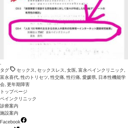
.
タグ
セックス
,
セックスレス
,
女医
,
富永ペインクリニック
,
富永喜代
,
性のトリセツ
,
性交痛
,
性行痛
,
愛媛県
,
日本性機能学
会
,
更年期障害
トップページ
ペインクリニック
診療案内
施設案内
Facebook