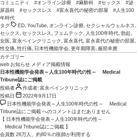
コミュニティ
#オンライン診療
#麻酔科
#セックス
#泌
尿器科
#セックスレス
#富永喜代の秘密の部屋
#人生100
年時代
タグ
ED
,
YouTube
,
オンライン診療
,
セクシャルウェルネス
,
セックス
,
セックスレス
,
フェムテック
,
人生100年時代
,
勃起
,
女医
,
富永ペインクリニック
,
富永喜代
,
富永喜代の秘密の部屋
,
性交痛
,
性行痛
,
日本性機能学会
,
更年期障害
,
服部幸應
カテゴリー
web
お知らせ
メディア掲載情報
日本性機能学会発表～人生100年時代の性～ Medical
Tribune誌にご掲載
投稿者
作成者:
富永ペインクリニック
投稿日
2022年9月17日
日本性機能学会発表～人生100年時代の性～ Medical
Tribune誌にご掲載 への
コメントはまだありません
【 日本性機能学会発表～人生100年時代の性～
Medical Tribune誌にご掲載 】
会員数 26万人、約80％の医師が利用する