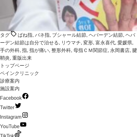
タグ
ばね指
,
バネ指
,
ブシャール結節
,
ヘバーデン結節
,
ヘバ
ーデン結節は自分で治せる
,
リウマチ
,
変形
,
富永喜代
,
愛媛県
,
手の外科
,
指
,
指が痛い
,
整形外科
,
母指ＣＭ関節症
,
永岡書店
,
腱
鞘炎
,
重版出来
トップページ
ペインクリニック
診療案内
施設案内
Facebook
Twitter
Instagram
YouTube
TikTok