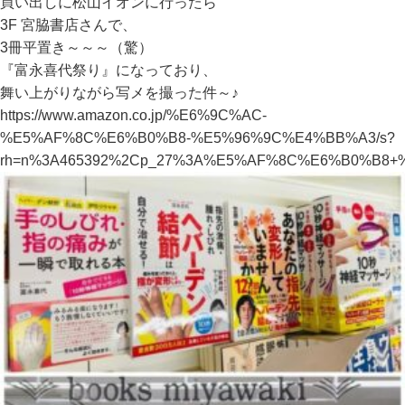
買い出しに松山イオンに行ったら
3F 宮脇書店さんで、
3冊平置き～～～（驚）
『富永喜代祭り』になっており、
舞い上がりながら写メを撮った件～♪
https://www.amazon.co.jp/%E6%9C%AC-
%E5%AF%8C%E6%B0%B8-%E5%96%9C%E4%BB%A3/s?
rh=n%3A465392%2Cp_27%3A%E5%AF%8C%E6%B0%B8