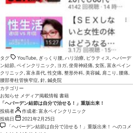
タグ
YouTube
,
ぎっくり腰
,
ハリ治療
,
ピラティス
,
ヘバーデ
ン結節
,
ペインクリニック
,
ヨガ
,
坐骨神経痛
,
女医
,
富永ペイン
クリニック
,
富永喜代
,
性交痛
,
整形外科
,
美容鍼
,
肩こり
,
腰痛
,
腰部脊柱管狭窄症
,
針
,
鍼灸院
カテゴリー
お知らせ
メディア掲載情報
書籍
「ヘバーデン結節は自分で治せる！」重版出来！
投稿者
作成者:
富永ペインクリニック
投稿日
2021年2月25日
「ヘバーデン結節は自分で治せる！」重版出来！ への
コメ