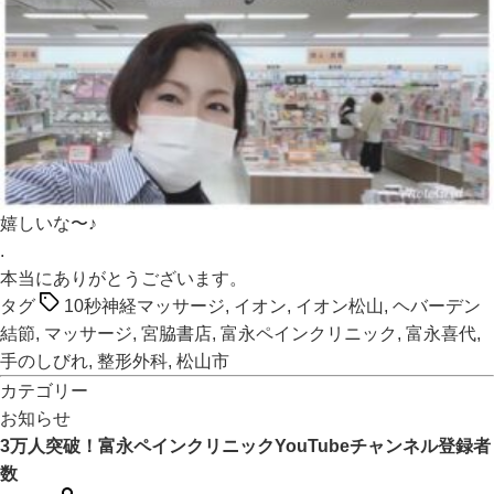
嬉しいな〜♪
.
本当にありがとうございます。
タグ
10秒神経マッサージ
,
イオン
,
イオン松山
,
ヘバーデン
結節
,
マッサージ
,
宮脇書店
,
富永ペインクリニック
,
富永喜代
,
手のしびれ
,
整形外科
,
松山市
カテゴリー
お知らせ
3万人突破！富永ペインクリニックYouTubeチャンネル登録者
数