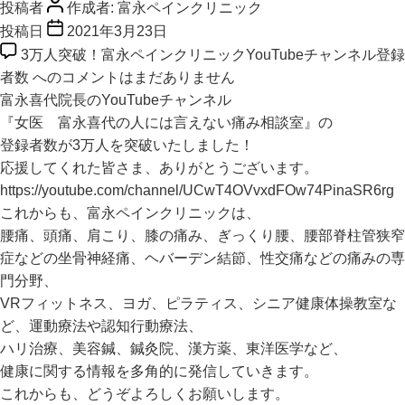
投稿者
作成者:
富永ペインクリニック
投稿日
2021年3月23日
3万人突破！富永ペインクリニックYouTubeチャンネル登録
者数 への
コメントはまだありません
富永喜代院長のYouTubeチャンネル
『女医 富永喜代の人には言えない痛み相談室』の
登録者数が3万人を突破いたしました！
応援してくれた皆さま、ありがとうございます。
https://youtube.com/channel/UCwT4OVvxdFOw74PinaSR6rg
これからも、富永ペインクリニックは、
腰痛、頭痛、肩こり、膝の痛み、ぎっくり腰、腰部脊柱管狭窄
症などの坐骨神経痛、ヘバーデン結節、性交痛などの痛みの専
門分野、
VRフィットネス、ヨガ、ピラティス、シニア健康体操教室な
ど、運動療法や認知行動療法、
ハリ治療、美容鍼、鍼灸院、漢方薬、東洋医学など、
健康に関する情報を多角的に発信していきます。
これからも、どうぞよろしくお願いします。