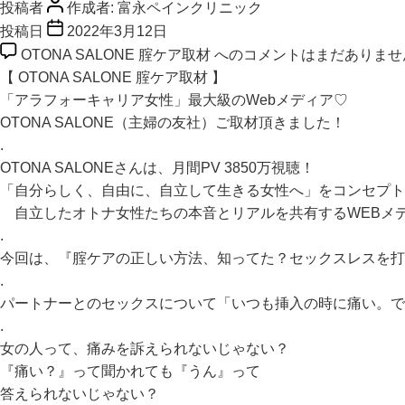
投稿者
作成者:
富永ペインクリニック
投稿日
2022年3月12日
OTONA SALONE 腟ケア取材 への
コメントはまだありませ
【 OTONA SALONE 腟ケア取材 】
「アラフォーキャリア女性」最大級のWebメディア♡
OTONA SALONE（主婦の友社）ご取材頂きました！
.
OTONA SALONEさんは、月間PV 3850万視聴！
「自分らしく、自由に、自立して生きる女性へ」をコンセプト
自立したオトナ女性たちの本音とリアルを共有するWEBメ
.
今回は、『腟ケアの正しい方法、知ってた？セックスレスを打
.
パートナーとのセックスについて「いつも挿入の時に痛い。で
.
女の人って、痛みを訴えられないじゃない？
『痛い？』って聞かれても『うん』って
答えられないじゃない？