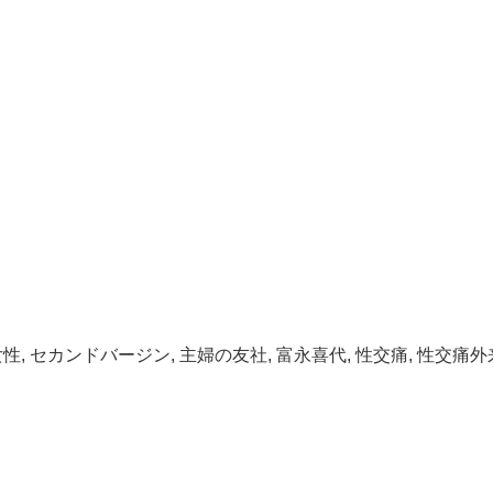
女性
,
セカンドバージン
,
主婦の友社
,
富永喜代
,
性交痛
,
性交痛外