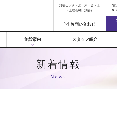
診療日／火・水・木・金・土
電
（土曜も終日診療）
9:
お問い合わせ
施設案内
スタッフ紹介
1F 富永ペインクリニック
2F 鍼灸院 Libra（リベラ）
3F Dr.Gym（メディカルフィットネス）
新着情報
News