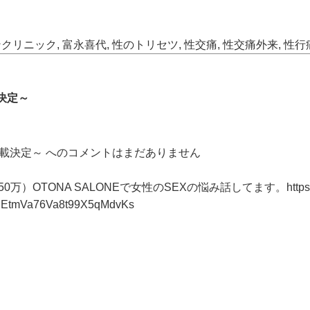
ンクリニック
,
富永喜代
,
性のトリセツ
,
性交痛
,
性交痛外来
,
性行
決定～
連載決定～ への
コメントはまだありません
。
0万）OTONA SALONEで女性のSEXの悩み話してます。
http
EtmVa76Va8t99X5qMdvKs