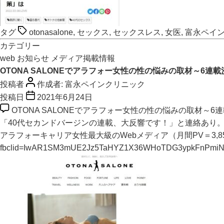
タグ
otonasalone
,
セックス
,
セックスレス
,
女医
,
富永ペイ
カテゴリー
web
お知らせ
メディア掲載情報
OTONA SALONEでアラフォー女性の性の悩みの取材～6連載
投稿者
作成者:
富永ペインクリニック
投稿日
2021年6月24日
OTONA SALONEでアラフォー女性の性の悩みの取材～6
「40代セカンドバージンの連載、大反響です！」と連絡あり
アラフォーキャリア女性最大級のWebメディア（月間PV＝3,85
fbclid=IwAR1SM3mUE2Jz5TaHYZ1X36WHoTDG3ypkFnPmiN