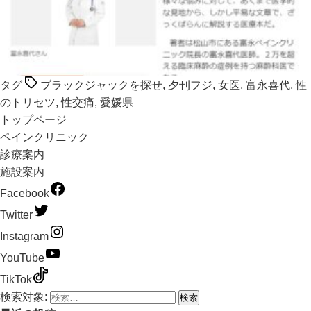
タグ
ブラックジャックを探せ
,
夕刊フジ
,
女医
,
富永喜代
,
性
のトリセツ
,
性交痛
,
愛媛県
トップページ
ペインクリニック
診療案内
施設案内
Facebook
Twitter
Instagram
YouTube
TikTok
検索対象: