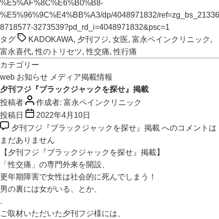
%E5%AF%8C%E6%B0%B8-
%E5%96%9C%E4%BB%A3/dp/4048971832/ref=zg_bs_213362
8718577-3273539?pd_rd_i=4048971832&psc=1
タグ
KADOKAWA
,
夕刊フジ
,
女医
,
富永ペインクリニック
,
富永喜代
,
性のトリセツ
,
性交痛
,
性行痛
カテゴリー
web
お知らせ
メディア掲載情報
夕刊フジ『ブラックジャックを探せ』掲載
投稿者
作成者:
富永ペインクリニック
投稿日
2022年4月10日
夕刊フジ『ブラックジャックを探せ』掲載 への
コメントは
まだありません
【夕刊フジ『ブラックジャックを探せ』掲載】
「性交痛」の専門外来を開設、
更年期障害で女性は社会的に死んでしまう！
男の裏には女がいる、とか、
.
ご取材いただいた夕刊フジ様には、