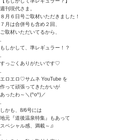
【もしかして準レギュラー？】
週刊現代さま。
８月６日号ご取材いただきました！
７月は合併号も含め２回、
ご取材いただいてるから、
.
もしかして、準レギュラー！？
.
すっごくありがたいです♡
.
エロエロ♡サムネ YouTube を
作って頑張ってきたかいが
あったわ～＼(^o^)／
.
しかも、8/6号には
地元『道後温泉特集』もあって
スペシャル感、満載～♫
.