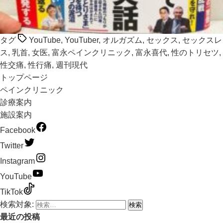
タグ
YouTube
,
YouTuber
,
オルガズム
,
セックス
,
セックスレ
ス
,
乳首
,
女医
,
富永ペインクリニック
,
富永喜代
,
性のトリセツ
,
性交痛
,
性行痛
,
週刊現代
トップページ
ペインクリニック
診療案内
施設案内
Facebook
Twitter
Instagram
YouTube
TikTok
検索対象:
最近の投稿