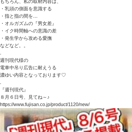
もちろん、私の取材内容は、
・乳頭の側面を意識する
・指と指の間を…
・オルガズムの『男女差』
・イク時間軸への意識の差
・発生学から攻める愛撫
などなど。。
.
週刊現代様の
電車中吊り広告に耐えうる
濃ゆい内容となっております♡
.
『週刊現代』
８月６日号、見てね～♪
https://www.fujisan.co.jp/product/1120/new/