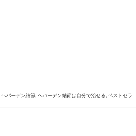
,
ヘバーデン結節
,
ヘバーデン結節は自分で治せる
,
ベストセラ