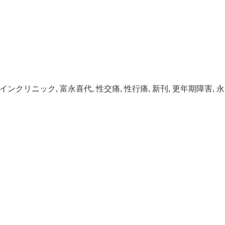
インクリニック
,
富永喜代
,
性交痛
,
性行痛
,
新刊
,
更年期障害
,
永