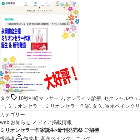
タグ
10秒神経マッサージ
,
オンライン診療
,
セクシャルウェ
ー
,
ミリオンセラー
,
ミリオンセラー作家
,
女医
,
富永ペインクリ
カテゴリー
web
お知らせ
メディア掲載情報
ミリオンセラー作家誕生×新刊発売祭 ご招待
投稿者
作成者:
富永ペインクリニック