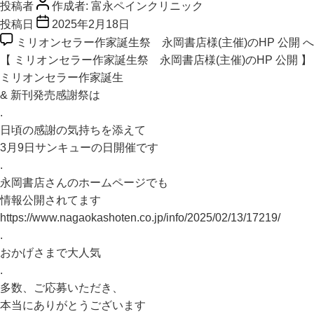
投稿者
作成者:
富永ペインクリニック
投稿日
2025年2月18日
ミリオンセラー作家誕生祭 永岡書店様(主催)のHP 公開 
【 ミリオンセラー作家誕生祭 永岡書店様(主催)のHP 公開 】
ミリオンセラー作家誕生
& 新刊発売感謝祭は
.
日頃の感謝の気持ちを添えて
3月9日サンキューの日開催です
.
永岡書店さんのホームページでも
情報公開されてます
https://www.nagaokashoten.co.jp/info/2025/02/13/17219/
.
おかげさまで大人気
.
多数、ご応募いただき、
本当にありがとうございます