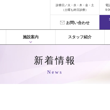
診療日／火・水・木・金・土
電
（土曜も終日診療）
9:
お問い合わせ
施設案内
スタッフ紹介
1F 富永ペインクリニック
2F 鍼灸院 Libra（リベラ）
3F Dr.Gym（メディカルフィットネス）
新着情報
News