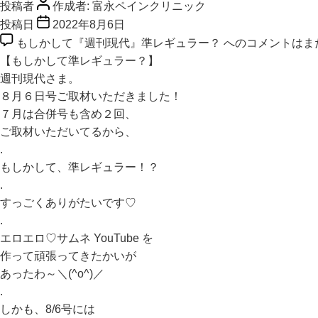
投稿者
作成者:
富永ペインクリニック
投稿日
2022年8月6日
もしかして『週刊現代』準レギュラー？ への
コメントはま
【もしかして準レギュラー？】
週刊現代さま。
８月６日号ご取材いただきました！
７月は合併号も含め２回、
ご取材いただいてるから、
.
もしかして、準レギュラー！？
.
すっごくありがたいです♡
.
エロエロ♡サムネ YouTube を
作って頑張ってきたかいが
あったわ～＼(^o^)／
.
しかも、8/6号には