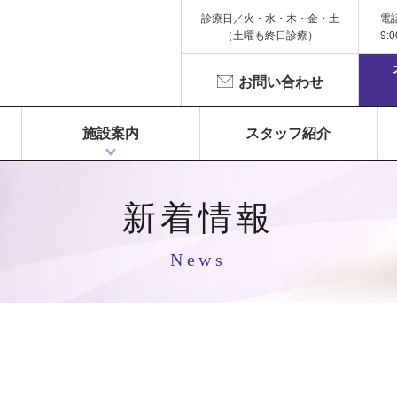
診療日／火・水・木・金・土
電
（土曜も終日診療）
9:
お問い合わせ
施設案内
スタッフ紹介
1F 富永ペインクリニック
2F 鍼灸院 Libra（リベラ）
3F Dr.Gym（メディカルフィットネス）
新着情報
News