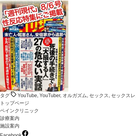
タグ
YouTube
,
YouTuber
,
オルガズム
,
セックス
,
セックスレ
トップページ
ペインクリニック
診療案内
施設案内
Facebook