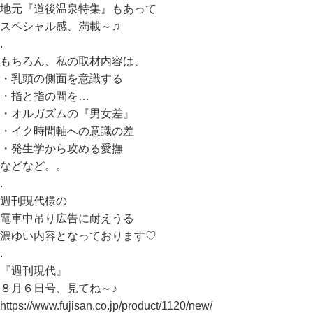
地元『道後温泉特集』もあって
スペシャル感、満載～♫
.
もちろん、私の取材内容は、
・乳頭の側面を意識する
・指と指の間を…
・オルガズムの『男女差』
・イク時間軸への意識の差
・発生学から攻める愛撫
などなど。。
.
週刊現代様の
電車中吊り広告に耐えうる
濃ゆい内容となっております♡
.
『週刊現代』
８月６日号、見てね～♪
https://www.fujisan.co.jp/product/1120/new/