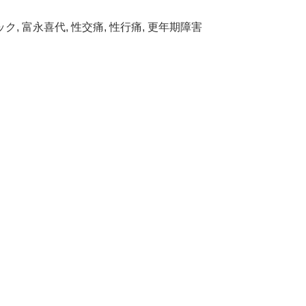
ック
,
富永喜代
,
性交痛
,
性行痛
,
更年期障害