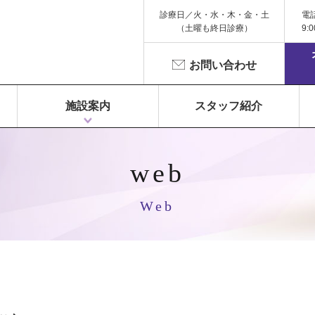
診療日／火・水・木・金・土
電
（土曜も終日診療）
9:
お問い合わせ
施設案内
スタッフ紹介
1F 富永ペインクリニック
2F 鍼灸院 Libra（リベラ）
3F Dr.Gym（メディカルフィットネス）
web
Web