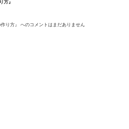
作り方』
の作り方』 への
コメントはまだありません