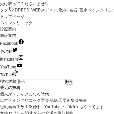
受け取ってくださいませ♡
タグ
DRESS
,
WEBメディア
,
取材
,
名器
,
富永ペインクリニ
トップページ
ペインクリニック
診療案内
施設案内
Facebook
Twitter
Instagram
YouTube
TikTok
検索対象:
最近の投稿
個人がメディアになる時代
日本ペインクリニック学会 第60回学術集会発表
総動画再生数 1.3億回 ～YouTube ・ TikTok もやってます
女性セブン～60才からの究極の趣味特集