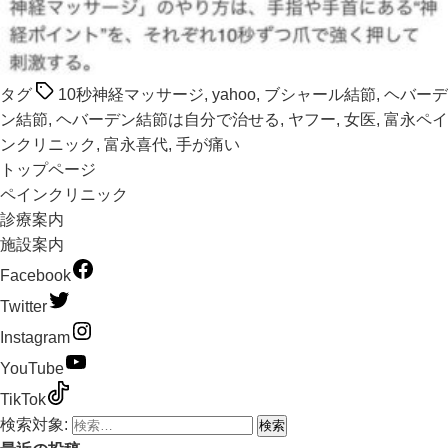
タグ
10秒神経マッサージ
,
yahoo
,
ブシャール結節
,
ヘバーデ
ン結節
,
ヘバーデン結節は自分で治せる
,
ヤフー
,
女医
,
富永ペイ
ンクリニック
,
富永喜代
,
手が痛い
トップページ
ペインクリニック
診療案内
施設案内
Facebook
Twitter
Instagram
YouTube
TikTok
検索対象: