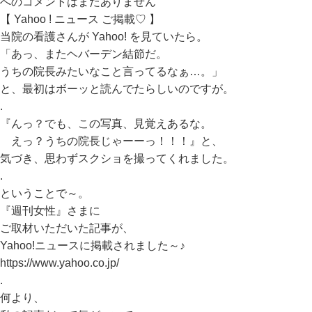
への
コメントはまだありません
【 Yahoo ! ニュース ご掲載♡ 】
当院の看護さんが Yahoo! を見ていたら。
「あっ、またヘバーデン結節だ。
うちの院長みたいなこと言ってるなぁ…。」
と、最初はボーッと読んでたらしいのですが。
.
『んっ？でも、この写真、見覚えあるな。
えっ？うちの院長じゃーーっ！！！』と、
気づき、思わずスクショを撮ってくれました。
.
ということで～。
『週刊女性』さまに
ご取材いただいた記事が、
Yahoo!ニュースに掲載されました～♪
https://www.yahoo.co.jp/
.
何より、