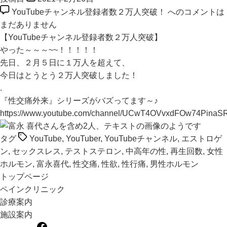
YouTubeチャンネル登録者数２万人突破！ への
コメントは
まだありません
【YouTubeチャンネル登録者数２万人突破】
やった～～～~~！！！！！
先日、２月５日に１万人を超えて、
今日はとうとう２万人突破しました！
.
『性交痛外来』シリーズがバズってます～♪
https://www.youtube.com/channel/UCwT4OVvxdFOw74PinaS
タグ
YouTube
,
YouTuber
,
YouTubeチャンネル
,
エストロゲ
ン
,
セックスレス
,
テストステロン
,
中高年の性
,
再生回数
,
女性
ホルモン
,
富永喜代
,
性交痛
,
性欲
,
性行痛
,
男性ホルモン
トップページ
ペインクリニック
診療案内
施設案内