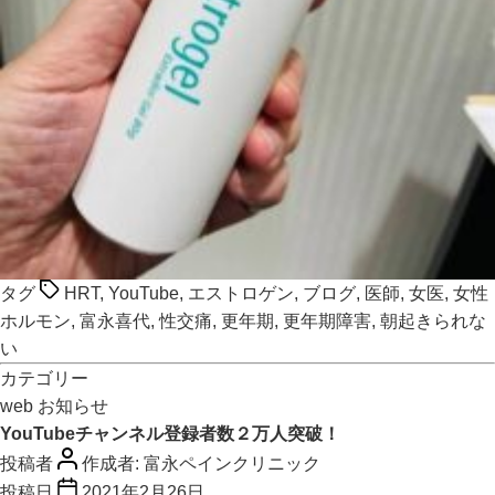
タグ
HRT
,
YouTube
,
エストロゲン
,
ブログ
,
医師
,
女医
,
女性
ホルモン
,
富永喜代
,
性交痛
,
更年期
,
更年期障害
,
朝起きられな
い
カテゴリー
web
お知らせ
YouTubeチャンネル登録者数２万人突破！
投稿者
作成者:
富永ペインクリニック
投稿日
2021年2月26日