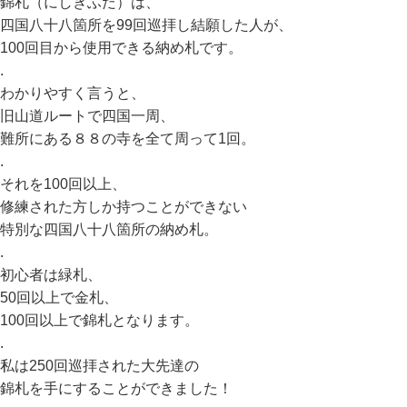
錦札（にしきふだ）は、
四国八十八箇所を99回巡拝し結願した人が、
100回目から使用できる納め札です。
.
わかりやすく言うと、
旧山道ルートで四国一周、
難所にある８８の寺を全て周って1回。
.
それを100回以上、
修練された方しか持つことができない
特別な四国八十八箇所の納め札。
.
初心者は緑札、
50回以上で金札、
100回以上で錦札となります。
.
私は250回巡拝された大先達の
錦札を手にすることができました！