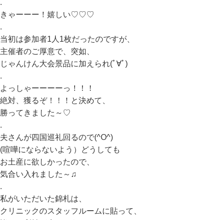
.
きゃーーー！嬉しい♡♡♡
.
当初は参加者1人1枚だったのですが、
主催者のご厚意で、突如、
じゃんけん大会景品に加えられ(ﾟ∀ﾟ)
.
よっしゃーーーーっ！！！
絶対、獲るぞ！！！と決めて、
勝ってきました～♡
.
夫さんが四国巡礼回るので(^O^)
(喧嘩にならないよう）どうしても
お土産に欲しかったので、
気合い入れました～♫
.
私がいただいた錦札は、
クリニックのスタッフルームに貼って、