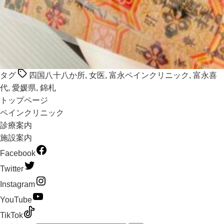
タグ
四国八十八か所
,
女医
,
富永ペインクリニック
,
富永喜
代
,
愛媛県
,
錦札
トップページ
ペインクリニック
診療案内
施設案内
Facebook
Twitter
Instagram
YouTube
TikTok