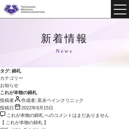
新着情報
News
タグ:
錦札
カテゴリー
お知らせ
これが本物の錦札
投稿者
作成者:
富永ペインクリニック
投稿日
2022年9月15日
これが本物の錦札 への
コメントはまだありません
【 これが本物の錦札 】