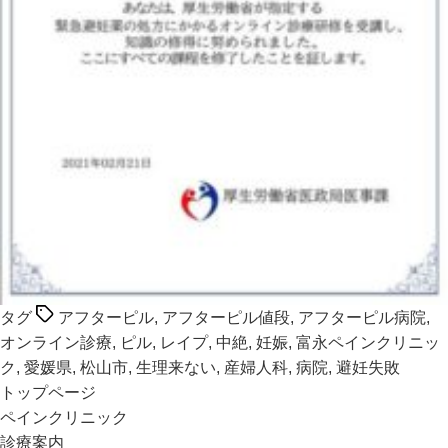
タグ
アフターピル
,
アフターピル値段
,
アフターピル病院
,
オンライン診療
,
ピル
,
レイプ
,
中絶
,
妊娠
,
富永ペインクリニッ
ク
,
愛媛県
,
松山市
,
生理来ない
,
産婦人科
,
病院
,
避妊失敗
トップページ
ペインクリニック
診療案内