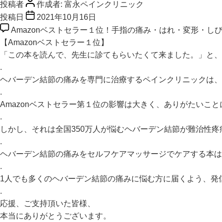
投稿者
作成者:
富永ペインクリニック
投稿日
2021年10月16日
Amazonベストセラー１位！手指の痛み・はれ・変形・し
【Amazonベストセラー１位】
「この本を読んで、先生に診てもらいたくて来ました。」と、
.
ヘバーデン結節の痛みを専門に治療するペインクリニックは、
.
Amazonベストセラー第１位の影響は大きく、ありがたいこ
.
しかし、それは全国350万人が悩むヘバーデン結節が難治性
.
ヘバーデン結節の痛みをセルフケアマッサージでケアする本
.
1人でも多くのヘバーデン結節の痛みに悩む方に届くよう、発
.
応援、ご支持頂いた皆様、
本当にありがとうございます。