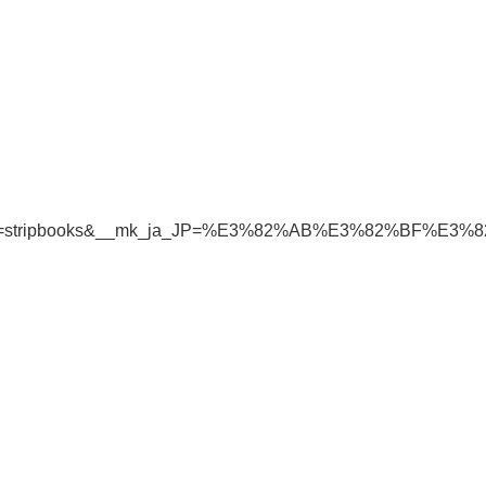
ripbooks&__mk_ja_JP=%E3%82%AB%E3%82%BF%E3%82