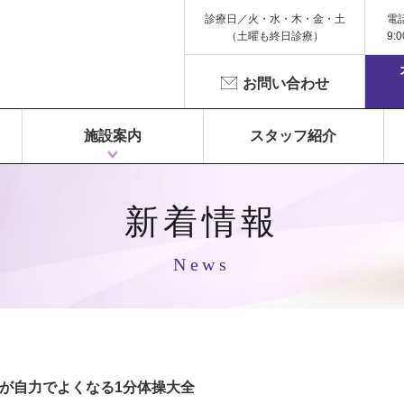
診療日／火・水・木・金・土
電
（土曜も終日診療）
9:
お問い合わせ
施設案内
スタッフ紹介
1F 富永ペインクリニック
2F 鍼灸院 Libra（リベラ）
3F Dr.Gym（メディカルフィットネス）
新着情報
News
れが自力でよくなる1分体操大全