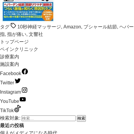
タグ
10秒神経マッサージ
,
Amazon
,
ブシャール結節
,
ヘバー
指
,
指が痛い
,
文響社
トップページ
ペインクリニック
診療案内
施設案内
Facebook
Twitter
Instagram
YouTube
TikTok
検索対象:
最近の投稿
個人がメディアになる時代