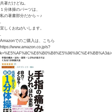
共著だけどね。
１分体操のパーツは、
私の著書部分だから～♪
.
宜しくおねがいします。
.
Amazonでのご購入は、こちら
https://www.amazon.co.jp/s?
k=%E5%AF%8C%E6%B0%B8%E5%96%9C%E4%BB%A3&i=st