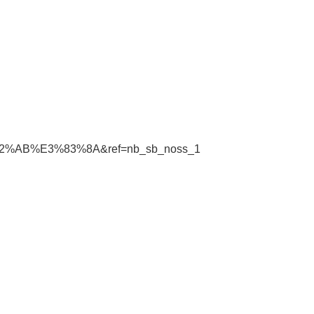
%AB%E3%83%8A&ref=nb_sb_noss_1