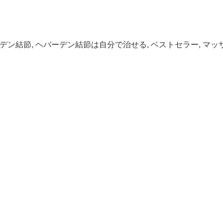
デン結節
,
ヘバーデン結節は自分で治せる
,
ベストセラー
,
マッ