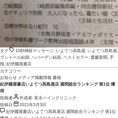
タグ
10秒神経マッサージ
,
いよてつ高島屋
,
いよてつ髙島屋
,
ブシャール結節
,
ヘバーデン結節
,
ベストセラー
,
愛媛新聞
,
手
指
,
紀伊國屋書店
カテゴリー
お知らせ
メディア掲載情報
書籍
紀伊國屋書店いよてつ髙島屋店 週間総合ランキング 第1位 獲
得
投稿者
作成者:
富永ペインクリニック
投稿日
2021年3月3日
紀伊國屋書店いよてつ髙島屋店 週間総合ランキング 第1位