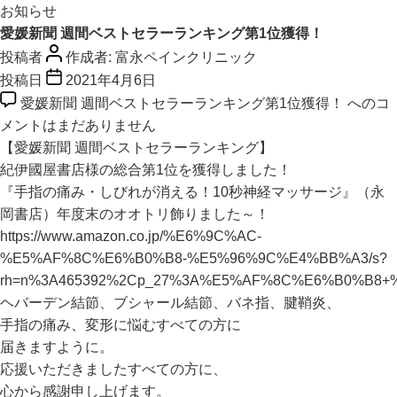
お知らせ
愛媛新聞 週間ベストセラーランキング第1位獲得！
投稿者
作成者:
富永ペインクリニック
投稿日
2021年4月6日
愛媛新聞 週間ベストセラーランキング第1位獲得！ への
コ
メントはまだありません
【愛媛新聞 週間ベストセラーランキング】
紀伊國屋書店様の総合第1位を獲得しました！
『手指の痛み・しびれが消える！10秒神経マッサージ』（永
岡書店）年度末のオオトリ飾りました～！
https://www.amazon.co.jp/%E6%9C%AC-
%E5%AF%8C%E6%B0%B8-%E5%96%9C%E4%BB%A3/s?
rh=n%3A465392%2Cp_27%3A%E5%AF%8C%E6%B0%B8
ヘバーデン結節、ブシャール結節、バネ指、腱鞘炎、
手指の痛み、変形に悩むすべての方に
届きますように。
応援いただきましたすべての方に、
心から感謝申し上げます。