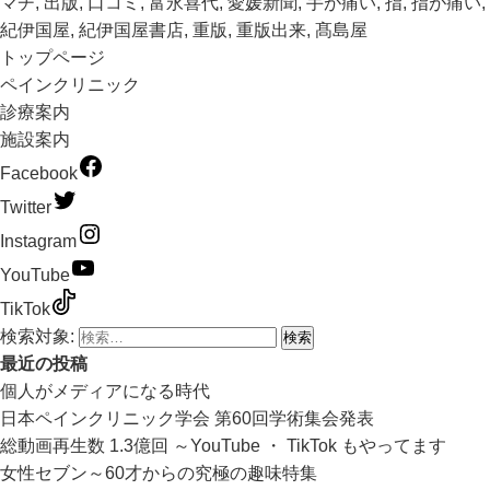
マチ
,
出版
,
口コミ
,
富永喜代
,
愛媛新聞
,
手が痛い
,
指
,
指が痛い
,
紀伊国屋
,
紀伊国屋書店
,
重版
,
重版出来
,
髙島屋
トップページ
ペインクリニック
診療案内
施設案内
Facebook
Twitter
Instagram
YouTube
TikTok
検索対象:
最近の投稿
個人がメディアになる時代
日本ペインクリニック学会 第60回学術集会発表
総動画再生数 1.3億回 ～YouTube ・ TikTok もやってます
女性セブン～60才からの究極の趣味特集