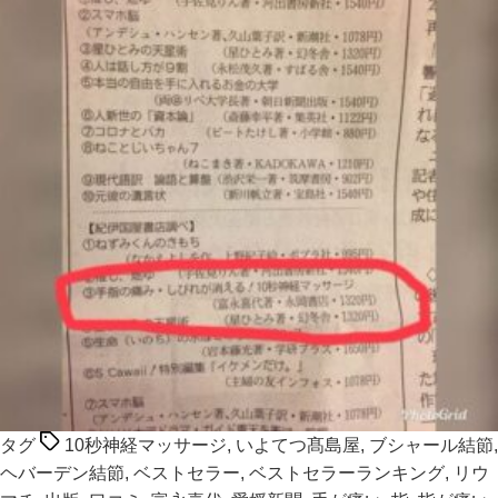
タグ
10秒神経マッサージ
,
いよてつ髙島屋
,
ブシャール結節
,
ヘバーデン結節
,
ベストセラー
,
ベストセラーランキング
,
リウ