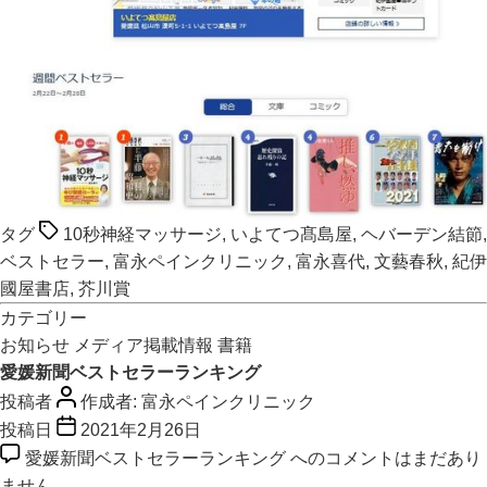
タグ
10秒神経マッサージ
,
いよてつ髙島屋
,
ヘバーデン結節
,
ベストセラー
,
富永ペインクリニック
,
富永喜代
,
文藝春秋
,
紀伊
國屋書店
,
芥川賞
カテゴリー
お知らせ
メディア掲載情報
書籍
愛媛新聞ベストセラーランキング
投稿者
作成者:
富永ペインクリニック
投稿日
2021年2月26日
愛媛新聞ベストセラーランキング への
コメントはまだあり
ません