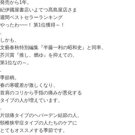
発売から1年。
紀伊國屋書店いよてつ髙島屋店さま
週間ベストセラーランキング
やったわ~~~！ 第1位獲得～！
.
しかも、
文藝春秋特別編集『半藤一利の昭和史』と同率、
芥川賞『推し、燃ゆ』を抑えての、
第1位なの～。
.
季節柄。
春の寒暖差が激しくなり、
首肩のコリから手指の痛みが悪化する
タイプの人が増えています。
.
片頭痛タイプのヘバーデン結節の人、
頸椎狭窄症タイプの人たちのケアに
とてもオススメする季節です。