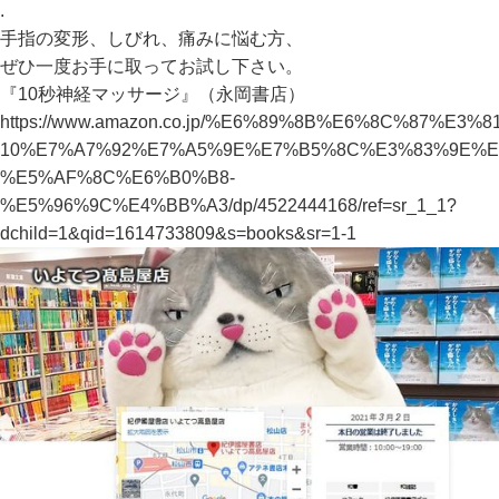
.
手指の変形、しびれ、痛みに悩む方、
ぜひ一度お手に取ってお試し下さい。
『10秒神経マッサージ』（永岡書店）
https://www.amazon.co.jp/%E6%89%8B%E6%8C%8
10%E7%A7%92%E7%A5%9E%E7%B5%8C%E3%83%9E%E
%E5%AF%8C%E6%B0%B8-
%E5%96%9C%E4%BB%A3/dp/4522444168/ref=sr_1_1?
dchild=1&qid=1614733809&s=books&sr=1-1