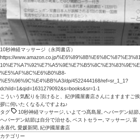
10秒神経マッサージ（永岡書店）
https://www.amazon.co.jp/%E6%89%8B%E6%8C%8
10%E7%A7%92%E7%A5%9E%E7%B5%8C%E3%83%9E%E
%E5%AF%8C%E6%B0%B8-
%E5%96%9C%E4%BB%A3/dp/4522444168/ref=sr_1_1?
dchild=1&qid=1631279092&s=books&sr=1-1
こういう気配りを頂けると、紀伊國屋書店さんにますますご挨
拶に伺いたくなるんですよね♪
タグ
10秒神経マッサージ
,
いよてつ髙島屋
,
ヘバーデン結節
,
ヘバーデン結節は自分で治せる
,
ベストセラー
,
マッサージ
,
富
永喜代
,
愛媛新聞
,
紀伊國屋書店
カテゴリー