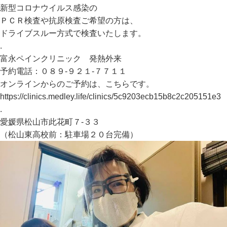
新型コロナウイルス感染の
ＰＣＲ検査や抗原検査ご希望の方は、
ドライブスルー方式で検査いたします。
.
富永ペインクリニック 発熱外来
予約電話：０８９-９２１-７７１１
オンラインからのご予約は、こちらです。
https://clinics.medley.life/clinics/5c9203ecb15b8c2c205151e3
.
愛媛県松山市此花町７-３３
（松山東高校前：駐車場２０台完備）