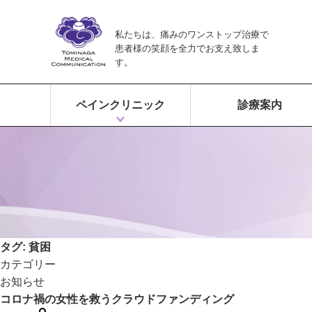
私たちは、痛みのワンストップ治療で
患者様の笑顔を全力でお支え致しま
す。
ペインクリニック
診療案内
ペインクリニックとは？
富永ペインクリニックの特徴
痛みのワンストップ治療
タグ:
貧困
カテゴリー
お知らせ
コロナ禍の女性を救うクラウドファンディング