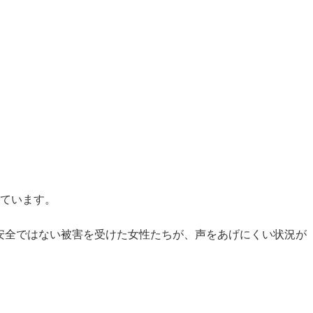
ています。
安全ではない被害を受けた女性たちが、声をあげにくい状況が