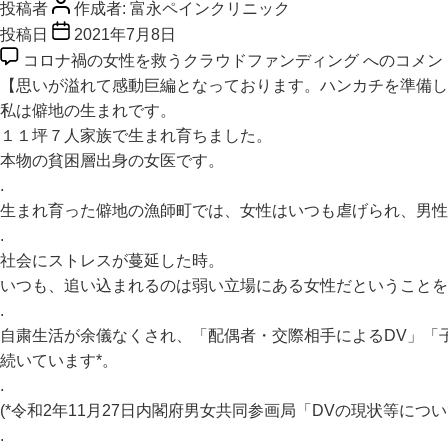
投稿者
作成者:
富永ペインクリニック
投稿日
2021年7月8日
コロナ禍の女性を救うクラウドファンディング への
コメン
【思いが溢れて感動巨編となっております。ハンカチを準備し
私は僻地の生まれです。
１１坪７人家族で生まれ育ちました。
本物の貧困層出身の女医です。
.
生まれ育った僻地の漁師町では、女性はいつも虐げられ、男性
.
社会にストレスが蔓延した時。
いつも、追い込まれるのは弱い立場にある女性だということを
.
自粛生活が余儀なくされ、「配偶者・交際相手によるDV」「
続いています*。
.
(*令和2年11月27日内閣府男女共同参画局「DVの現状等につい
.