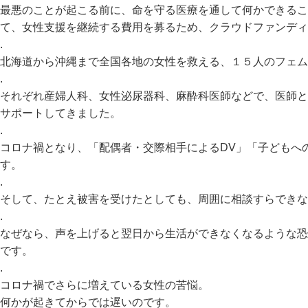
最悪のことが起こる前に、命を守る医療を通して何かできるこ
て、女性支援を継続する費用を募るため、クラウドファンディ
.
北海道から沖縄まで全国各地の女性を救える、１５人のフェム
.
それぞれ産婦人科、女性泌尿器科、麻酔科医師などで、医師と
サポートしてきました。
.
コロナ禍となり、「配偶者・交際相手によるDV」「子どもへ
す。
.
そして、たとえ被害を受けたとしても、周囲に相談すらできな
.
なぜなら、声を上げると翌日から生活ができなくなるような恐
です。
.
コロナ禍でさらに増えている女性の苦悩。
何かが起きてからでは遅いのです。