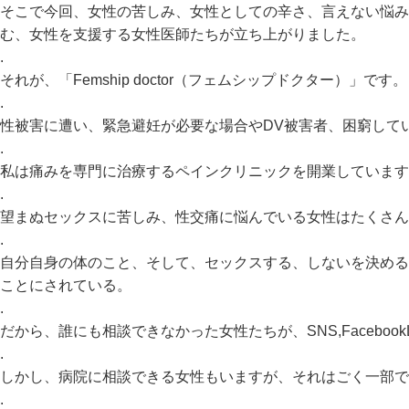
そこで今回、女性の苦しみ、女性としての辛さ、言えない悩み
む、女性を支援する女性医師たちが立ち上がりました。
.
それが、「Femship doctor（フェムシップドクター）」です。
.
性被害に遭い、緊急避妊が必要な場合やDV被害者、困窮して
.
私は痛みを専門に治療するペインクリニックを開業しています
.
望まぬセックスに苦しみ、性交痛に悩んでいる女性はたくさん
.
自分自身の体のこと、そして、セックスする、しないを決める
ことにされている。
.
だから、誰にも相談できなかった女性たちが、SNS,Faceboo
.
しかし、病院に相談できる女性もいますが、それはごく一部で
.