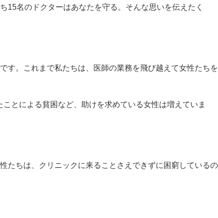
ち15名のドクターはあなたを守る。そんな思いを伝えたく
です。これまで私たちは、医師の業務を飛び越えて女性たちを
たことによる貧困など、助けを求めている女性は増えていま
性たちは、クリニックに来ることさえできずに困窮しているの