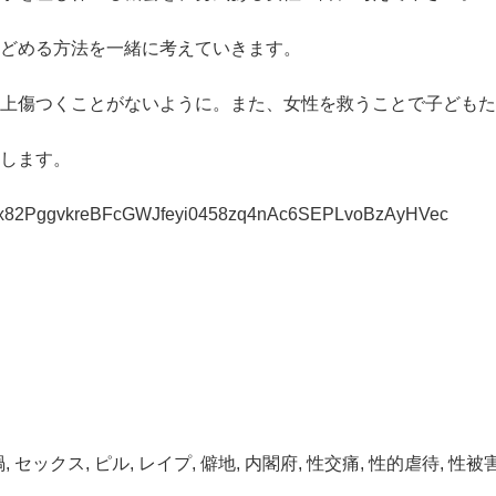
どめる方法を一緒に考えていきます。
上傷つくことがないように。また、女性を救うことで子どもた
します。
w7JYlx82PggvkreBFcGWJfeyi0458zq4nAc6SEPLvoBzAyHVec
禍
,
セックス
,
ピル
,
レイプ
,
僻地
,
内閣府
,
性交痛
,
性的虐待
,
性被