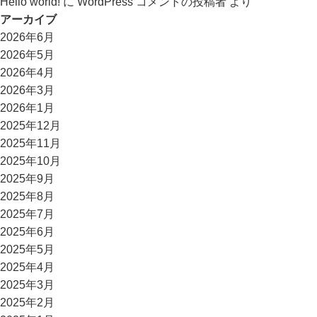
Hello world!
に
WordPress コメントの投稿者
より
アーカイブ
2026年6月
2026年5月
2026年4月
2026年3月
2026年1月
2025年12月
2025年11月
2025年10月
2025年9月
2025年8月
2025年7月
2025年6月
2025年5月
2025年4月
2025年3月
2025年2月