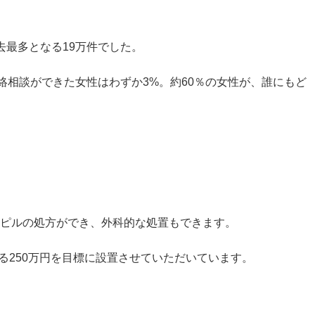
過去最多となる19万件でした。
絡相談ができた女性はわずか3%。約60％の女性が、誰にもど
ピルの処方ができ、外科的な処置もできます。
る250万円を目標に設置させていただいています。