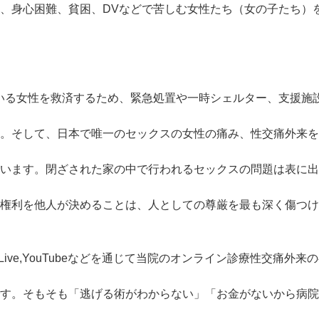
、身心困難、貧困、DVなどで苦しむ女性たち（女の子たち）
いる女性を救済するため、緊急処置や一時シェルター、支援施
。そして、日本で唯一のセックスの女性の痛み、性交痛外来を
います。閉ざされた家の中で行われるセックスの問題は表に出
権利を他人が決めることは、人としての尊厳を最も深く傷つけ
kLive,YouTubeなどを通じて当院のオンライン診療性交痛
す。そもそも「逃げる術がわからない」「お金がないから病院