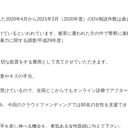
2020年4月から2021年3月（2020年度）のDV相談件数は
受けているといわれています。被害に遭われた方の中で警察に連
力に関する調査/平成29年度）
適切な処置をする費用として充てさせていただきます。
査やキズの手当。
受けているので、全国どこからでもオンライン診療でアフター
み、今回のクラウドファンディングでは80名の女性を支援でき
に手を差し伸べる機会を、勇気ある女性医師に与えて下さい。