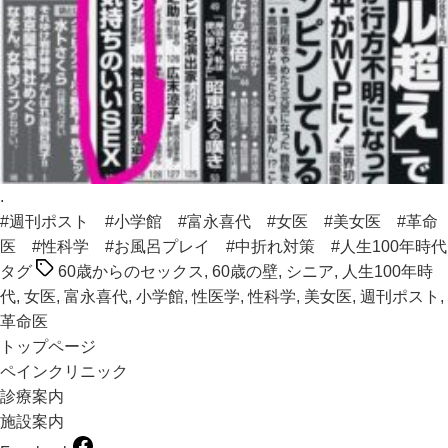
.
#週刊ポスト
#小学館
#富永喜代
#女医
#美女医
#革命
医
#性科学
#お風呂プレイ
#中折れ対策
#人生100年時代
タグ
60歳からのセックス
,
60歳の壁
,
シニア
,
人生100年時
代
,
女医
,
富永喜代
,
小学館
,
性医学
,
性科学
,
美女医
,
週刊ポスト
,
革命医
トップページ
ペインクリニック
診療案内
施設案内