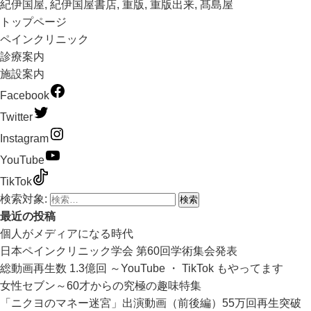
紀伊国屋
,
紀伊国屋書店
,
重版
,
重版出来
,
髙島屋
トップページ
ペインクリニック
診療案内
施設案内
Facebook
Twitter
Instagram
YouTube
TikTok
検索対象:
最近の投稿
個人がメディアになる時代
日本ペインクリニック学会 第60回学術集会発表
総動画再生数 1.3億回 ～YouTube ・ TikTok もやってます
女性セブン～60才からの究極の趣味特集
「ニクヨのマネー迷宮」出演動画（前後編）55万回再生突破