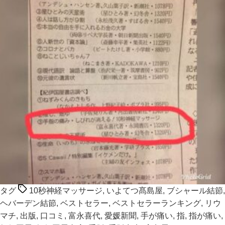
タグ
10秒神経マッサージ
,
いよてつ髙島屋
,
ブシャール結節
,
ヘバーデン結節
,
ベストセラー
,
ベストセラーランキング
,
リウ
マチ
,
出版
,
口コミ
,
富永喜代
,
愛媛新聞
,
手が痛い
,
指
,
指が痛い
,