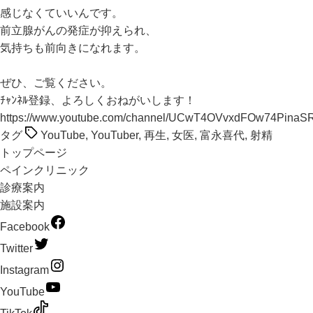
感じなくていいんです。
前立腺がんの発症が抑えられ、
気持ちも前向きになれます。
ぜひ、ご覧ください。
ﾁｬﾝﾈﾙ登録、よろしくおねがいします！
https://www.youtube.com/channel/UCwT4OVvxdFOw74PinaS
タグ
YouTube
,
YouTuber
,
再生
,
女医
,
富永喜代
,
射精
トップページ
ペインクリニック
診療案内
施設案内
Facebook
Twitter
Instagram
YouTube