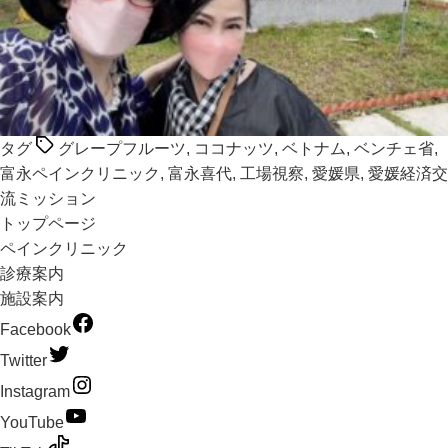
タグ
グレープフルーツ
,
ココナッツ
,
ベトナム
,
ベンチェ省
,
富永ペインクリニック
,
富永喜代
,
工場視察
,
愛媛県
,
愛媛経済交
流ミッション
トップページ
ペインクリニック
診療案内
施設案内
Facebook
Twitter
Instagram
YouTube