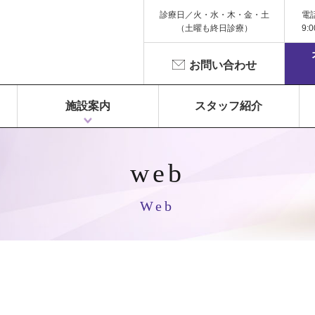
診療日／火・水・木・金・土
電
（土曜も終日診療）
9:
お問い合わせ
施設案内
スタッフ紹介
1F 富永ペインクリニック
2F 鍼灸院 Libra（リベラ）
3F Dr.Gym（メディカルフィットネス）
web
Web