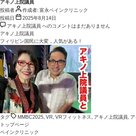
アキノ上院議員
投稿者
作成者:
富永ペインクリニック
投稿日
2025年8月14日
アキノ上院議員 への
コメントはまだありません
アキノ上院議員
フィリピン国民に大変，人気がある！
タグ
MMBC2025
,
VR
,
VRフィットネス
,
アキノ上院議員
,
ア
トップページ
ペインクリニック