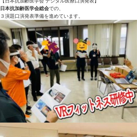
【日本抗加齢医学会 デジタル医療口演発表】
日本抗加齢医学会総会
での、
３演題口演発表準備を進めています。