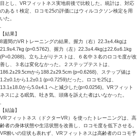
目とし、VRフィットネス実地前後で比較した。統計は、対応
のあるｔ検定、ロコモ25の評価にはウィルコクソン検定を用
いた。
.
【結果】
8週間のVRトレーニングの結果。握力（右）22.3±4.4kgは
21.9±4.7kg (p=0.5762)、握力（左）22.3±4.4kgは22.6±6.1kg
(P=0.2088)。立ち上がりテストは、６名中３名のロコモ度が改
善し、３名は変化なかった。２ステップテストは、
186.2±29.5cmから188.2±29.5cm (p=0.6268)、ステップ値は
1.2±0.1から1.2±0.1 (p=0.7259)だった。ロコモ25は、
13.1±18.0から5.0±4.1 へと減少した(p=0.0256)。VRフィット
ネスによる眠気、吐き気、頭痛を訴えた者はいなかった。
.
【結論】
VRフィットネス（ドクターVR）を使ったトレーニングは、高
齢者の身体状態や生活状態を改善し、ロコモ度を低下させる。
VR酔いの症状も表れず、VRフィットネスは高齢者のロコモ予