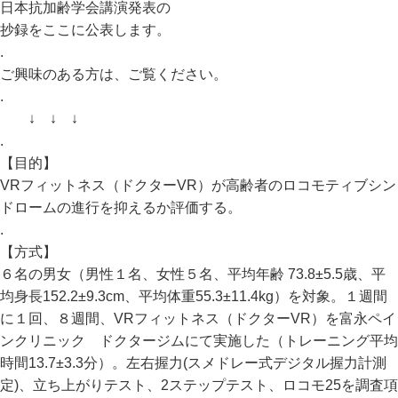
日本抗加齢学会講演発表の
抄録をここに公表します。
.
ご興味のある方は、ご覧ください。
.
↓ ↓ ↓
.
【目的】
VRフィットネス（ドクターVR）が高齢者のロコモティブシン
ドロームの進行を抑えるか評価する。
.
【方式】
６名の男女（男性１名、女性５名、平均年齢 73.8±5.5歳、平
均身長152.2±9.3cm、平均体重55.3±11.4kg）を対象。１週間
に１回、８週間、VRフィットネス（ドクターVR）を富永ペイ
ンクリニック ドクタージムにて実施した（トレーニング平均
時間13.7±3.3分）。左右握力(スメドレー式デジタル握力計測
定)、立ち上がりテスト、2ステップテスト、ロコモ25を調査項