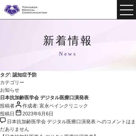
新着情報
News
タグ:
認知症予防
カテゴリー
お知らせ
日本抗加齢医学会 デジタル医療口演発表
投稿者
作成者:
富永ペインクリニック
投稿日
2023年6月6日
日本抗加齢医学会 デジタル医療口演発表 への
コメントはま
だありません