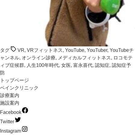
タグ
VR
,
VRフィットネス
,
YouTube
,
YouTuber
,
YouTubeチ
ャンネル
,
オンライン診療
,
メディカルフィットネス
,
ロコモテ
ィブ症候群
,
人生100年時代
,
女医
,
富永喜代
,
認知症
,
認知症予
防
トップページ
ペインクリニック
診療案内
施設案内
Facebook
Twitter
Instagram