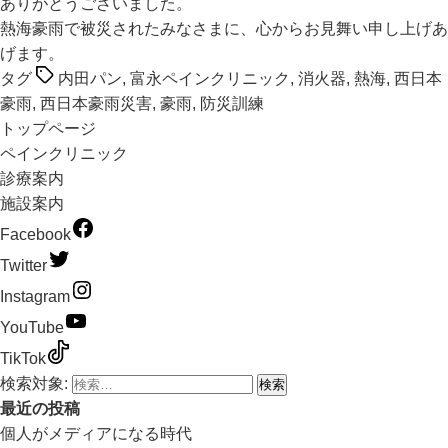
ありがとうございました。
熱海豪雨で被災されたみなさまに、心からお見舞い申し上げあ
げます。
タグ
内田パン
,
富永ペインクリニック
,
消火器
,
熱海
,
西日本
豪雨
,
西日本豪雨災害
,
豪雨
,
防災訓練
トップページ
ペインクリニック
診療案内
施設案内
Facebook
Twitter
Instagram
YouTube
TikTok
検索対象:
最近の投稿
個人がメディアになる時代