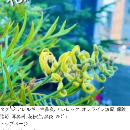
タグ
アレルギー性鼻炎
,
アレロック
,
オンライン診療
,
保険
適応
,
耳鼻科
,
花粉症
,
鼻炎
,
ｱﾚｸﾞﾗ
トップページ