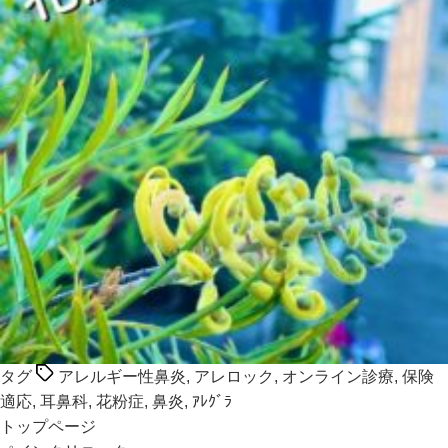
タグ
アレルギー性鼻炎
,
アレロック
,
オンライン診療
,
保険
適応
,
耳鼻科
,
花粉症
,
鼻炎
,
ｱﾚｸﾞﾗ
トップページ