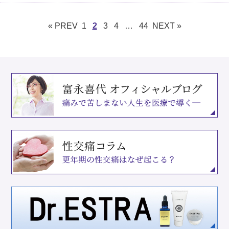
« PREV
1
2
3
4
…
44
NEXT »