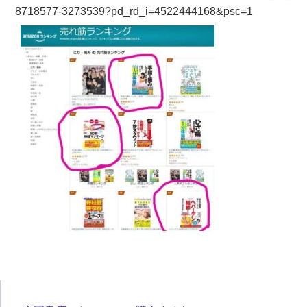
8718577-3273539?pd_rd_i=4522444168&psc=1