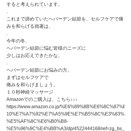
すると考えられています。
.
これまで諦めていたヘバーデン結節を、セルフケアで痛
みを和らげる拙著は、
.
今年の冬、
ヘバーデン結節に悩む皆様のニーズに
少しはお応えできたかな。
.
ヘバーデン結節にお悩みの方。
まずはセルフケアで
痛みを和らげましょう。
１０秒神経マッサージ
Amazonでのご購入は、こちら↓↓↓
https://www.amazon.co.jp/%E6%89%8B%E6%8C
10%E7%A7%92%E7%A5%9E%E7%B5%8C%E3%83%9E
%E5%AF%8C%E6%B0%B8-
%E5%96%9C%E4%BB%A3/dp/4522444168/ref=zg_bs_213