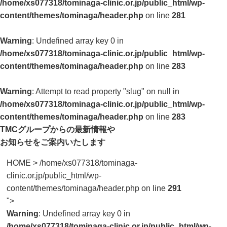
/home/xs077318/tominaga-clinic.or.jp/public_html/wp-
content/themes/tominaga/header.php
on line
281
Warning
: Undefined array key 0 in
/home/xs077318/tominaga-clinic.or.jp/public_html/wp-
content/themes/tominaga/header.php
on line
283
Warning
: Attempt to read property "slug" on null in
/home/xs077318/tominaga-clinic.or.jp/public_html/wp-
content/themes/tominaga/header.php
on line
283
TMCグループからの最新情報や
お知らせをご案内いたします
HOME
>
/home/xs077318/tominaga-
clinic.or.jp/public_html/wp-
content/themes/tominaga/header.php on line
291
">
Warning
: Undefined array key 0 in
/home/xs077318/tominaga-clinic.or.jp/public_html/wp-