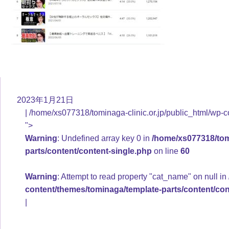
2023年1月21日
/home/xs077318/tominaga-clinic.or.jp/public_html/wp-c
">
Warning
: Undefined array key 0 in
/home/xs077318/tomi
parts/content/content-single.php
on line
60
Warning
: Attempt to read property "cat_name" on null in
content/themes/tominaga/template-parts/content/con