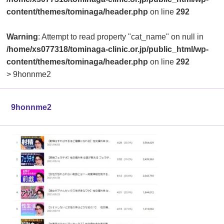
content/themes/tominaga/header.php
on line
292
Warning
: Attempt to read property "cat_name" on null in
/home/xs077318/tominaga-clinic.or.jp/public_html/wp-
content/themes/tominaga/header.php
on line
292
>
9honnme2
9honnme2