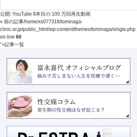
公開:
YouTube 8本目の 100 万回再生動画
« 前の記事
/home/xs077318/tominaga-
clinic.or.jp/public_html/wp-content/themes/tominaga/single.php
on line
60
">
記事一覧