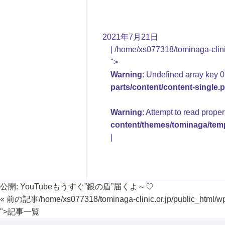
2021年7月21日
/home/xs077318/tominaga-clinic
">
Warning
: Undefined array key 0
parts/content/content-single.
Warning
: Attempt to read prope
content/themes/tominaga/temp
公開:
YouTubeもうすぐ”銀の盾”届くよ～♡
« 前の記事
/home/xs077318/tominaga-clinic.or.jp/public_html/w
">
記事一覧