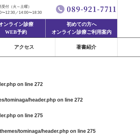
話受付（火～土曜）
00〜12:30／14:00〜18:30
オンライン診療
初めての方へ
WEB予約
オンライン診療ご利用案内
アクセス
著書紹介
der.php
on line
272
mes/tominaga/header.php
on line
272
der.php
on line
275
t/themes/tominaga/header.php
on line
275