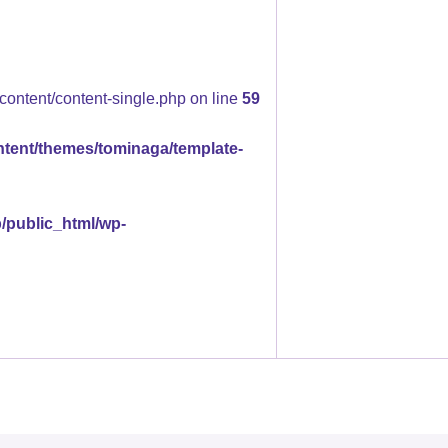
content/content-single.php on line
59
ntent/themes/tominaga/template-
p/public_html/wp-