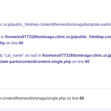
.or.jp/public_html/wp-content/themes/tominaga/template-parts/
 in
/home/xs077318/tominaga-clinic.or.jp/public_html/wp-co
php
on line
60
rty "cat_name" on null in
/home/xs077318/tominaga-clinic.or.j
late-parts/content/content-single.php
on line
60
p-content/themes/tominaga/single.php on line
60