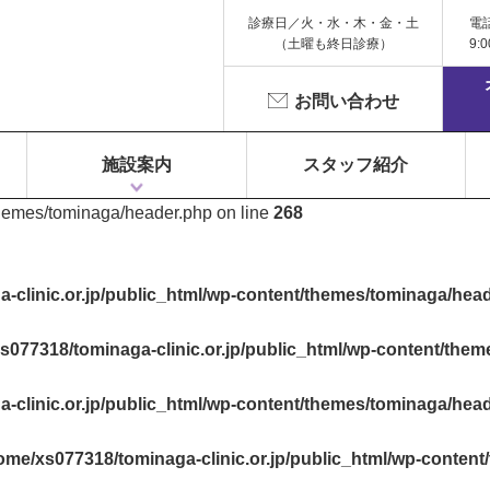
診療日／火・水・木・金・土
電
（土曜も終日診療）
9:
お問い合わせ
施設案内
スタッフ紹介
themes/tominaga/header.php on line
268
1F 富永ペインクリニック
2F 鍼灸院 Libra（リベラ）
3F Dr.Gym（メディカルフィットネス）
-clinic.or.jp/public_html/wp-content/themes/tominaga/hea
s077318/tominaga-clinic.or.jp/public_html/wp-content/the
-clinic.or.jp/public_html/wp-content/themes/tominaga/hea
ome/xs077318/tominaga-clinic.or.jp/public_html/wp-conten