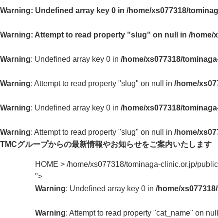
Warning
: Undefined array key 0 in
/home/xs077318/tominaga
Warning
: Attempt to read property "slug" on null in
/home/x
Warning
: Undefined array key 0 in
/home/xs077318/tominaga-c
Warning
: Attempt to read property "slug" on null in
/home/xs077
Warning
: Undefined array key 0 in
/home/xs077318/tominaga-c
Warning
: Attempt to read property "slug" on null in
/home/xs077
TMCグループからの最新情報や
お知らせをご案内いたします
HOME
>
/home/xs077318/tominaga-clinic.or.jp/publ
">
Warning
: Undefined array key 0 in
/home/xs077318/t
Warning
: Attempt to read property "cat_name" on nul