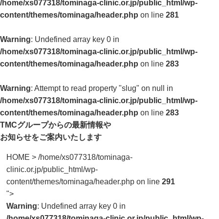
/home/xs077318/tominaga-clinic.or.jp/public_html/wp-
content/themes/tominaga/header.php
on line
281
Warning
: Undefined array key 0 in
/home/xs077318/tominaga-clinic.or.jp/public_html/wp-
content/themes/tominaga/header.php
on line
283
Warning
: Attempt to read property "slug" on null in
/home/xs077318/tominaga-clinic.or.jp/public_html/wp-
content/themes/tominaga/header.php
on line
283
TMCグループからの最新情報や
お知らせをご案内いたします
HOME
>
/home/xs077318/tominaga-
clinic.or.jp/public_html/wp-
content/themes/tominaga/header.php on line
291
">
Warning
: Undefined array key 0 in
/home/xs077318/tominaga-clinic.or.jp/public_html/wp-