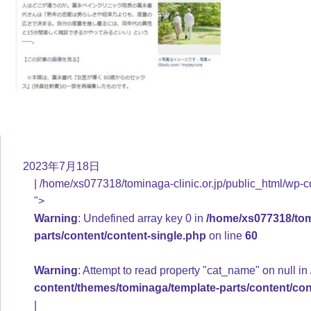
2023年7月18日
/home/xs077318/tominaga-clinic.or.jp/public_html/wp-c
">
Warning
: Undefined array key 0 in
/home/xs077318/tomi
parts/content/content-single.php
on line
60
Warning
: Attempt to read property "cat_name" on null in
content/themes/tominaga/template-parts/content/con