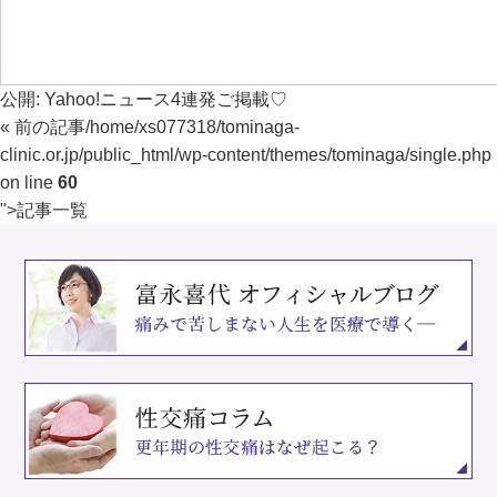
公開:
Yahoo!ニュース4連発ご掲載♡
« 前の記事
/home/xs077318/tominaga-
clinic.or.jp/public_html/wp-content/themes/tominaga/single.php
on line
60
">
記事一覧