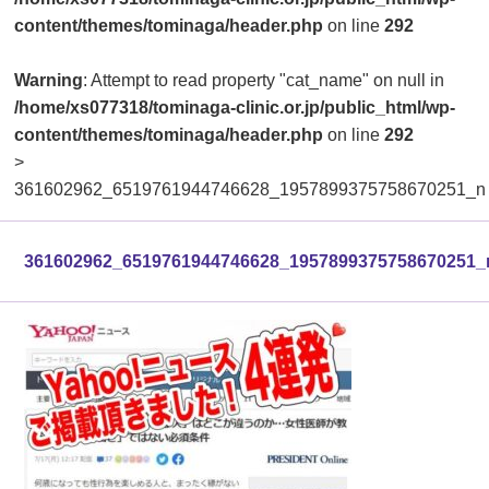
content/themes/tominaga/header.php
on line
292
Warning
: Attempt to read property "cat_name" on null in
/home/xs077318/tominaga-clinic.or.jp/public_html/wp-
content/themes/tominaga/header.php
on line
292
>
361602962_6519761944746628_1957899375758670251_n
361602962_6519761944746628_1957899375758670251_