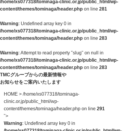
/home/xs077318/tominaga-clinic.or.jp/public_html/wp-
content/themes/tominaga/header.php
on line
281
Warning
: Undefined array key 0 in
/home/xs077318/tominaga-clinic.or.jp/public_html/wp-
content/themes/tominaga/header.php
on line
283
Warning
: Attempt to read property "slug" on null in
/home/xs077318/tominaga-clinic.or.jp/public_html/wp-
content/themes/tominaga/header.php
on line
283
TMCグループからの最新情報や
お知らせをご案内いたします
HOME
>
/home/xs077318/tominaga-
clinic.or.jp/public_html/wp-
content/themes/tominaga/header.php on line
291
">
Warning
: Undefined array key 0 in
/home/xs077318/tominaga-clinic.or.jp/public_html/wp-