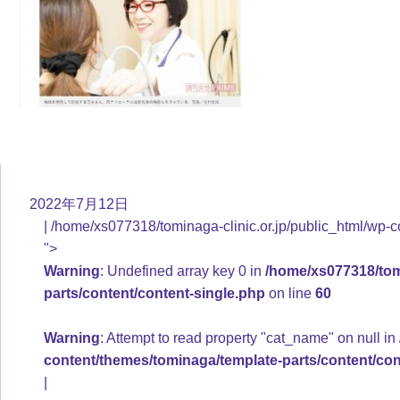
2022年7月12日
/home/xs077318/tominaga-clinic.or.jp/public_html/wp-c
">
Warning
: Undefined array key 0 in
/home/xs077318/tomi
parts/content/content-single.php
on line
60
Warning
: Attempt to read property "cat_name" on null in
content/themes/tominaga/template-parts/content/con