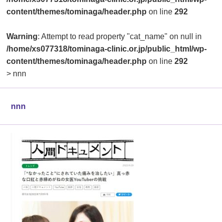
content/themes/tominaga/header.php
on line
292
Warning
: Attempt to read property "cat_name" on null in
/home/xs077318/tominaga-clinic.or.jp/public_html/wp-
content/themes/tominaga/header.php
on line
292
>
nnn
nnn