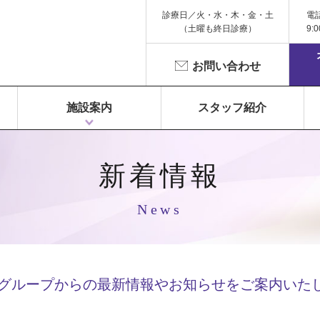
診療日／火・水・木・金・土
電
（土曜も終日診療）
9:
お問い合わせ
施設案内
スタッフ紹介
1F 富永ペインクリニック
2F 鍼灸院 Libra（リベラ）
3F Dr.Gym（メディカルフィットネス）
新着情報
News
Cグループからの最新情報や
お知らせをご案内いた