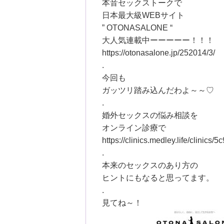
本音セックストークで
日本最大級WEBサイト
” OTONASALONE “
大人気連載中ーーーーー！！！
https://otonasalone.jp/252014/3/
.
今回も
ガッツリ踏み込んだわよ～～♡
.
婚外セックスの悩み相談を
オンライン診療で
https://clinics.medley.life/clini
.
本来のセックスのあり方の
ヒントにもなると思ってます。
.
見てね～！