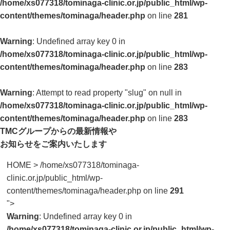
/home/xs077318/tominaga-clinic.or.jp/public_html/wp-
content/themes/tominaga/header.php
on line
281
Warning
: Undefined array key 0 in
/home/xs077318/tominaga-clinic.or.jp/public_html/wp-
content/themes/tominaga/header.php
on line
283
Warning
: Attempt to read property "slug" on null in
/home/xs077318/tominaga-clinic.or.jp/public_html/wp-
content/themes/tominaga/header.php
on line
283
TMCグループからの最新情報や
お知らせをご案内いたします
HOME
>
/home/xs077318/tominaga-
clinic.or.jp/public_html/wp-
content/themes/tominaga/header.php on line
291
">
Warning
: Undefined array key 0 in
/home/xs077318/tominaga-clinic.or.jp/public_html/wp-