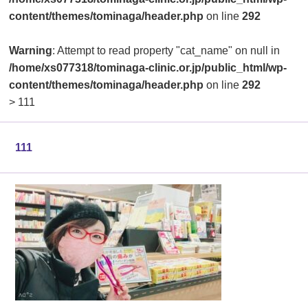
content/themes/tominaga/header.php
on line
292
Warning
: Attempt to read property "cat_name" on null in
/home/xs077318/tominaga-clinic.or.jp/public_html/wp-
content/themes/tominaga/header.php
on line
292
>
111
111