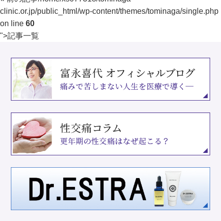
clinic.or.jp/public_html/wp-content/themes/tominaga/single.php
on line
60
">
記事一覧