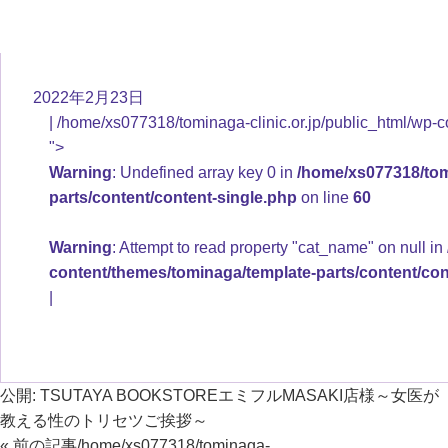
2022年2月23日
/home/xs077318/tominaga-clinic.or.jp/public_html/wp-c
">
Warning
: Undefined array key 0 in
/home/xs077318/tomi
parts/content/content-single.php
on line
60
Warning
: Attempt to read property "cat_name" on null in
content/themes/tominaga/template-parts/content/con
公開:
TSUTAYA BOOKSTOREエミフルMASAKI店様～女医が
教える性のトリセツご挨拶～
« 前の記事
/home/xs077318/tominaga-